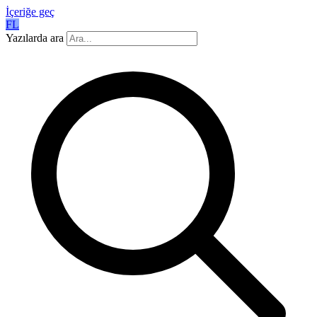
İçeriğe geç
FL
Yazılarda ara