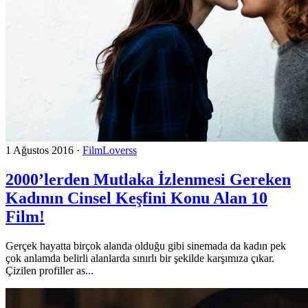
1 Ağustos 2016
·
FilmLoverss
2000’lerden Mutlaka İzlenmesi Gereken
Kadının Cinsel Keşfini Konu Alan 10
Film!
Gerçek hayatta birçok alanda olduğu gibi sinemada da kadın pek
çok anlamda belirli alanlarda sınırlı bir şekilde karşımıza çıkar.
Çizilen profiller as...