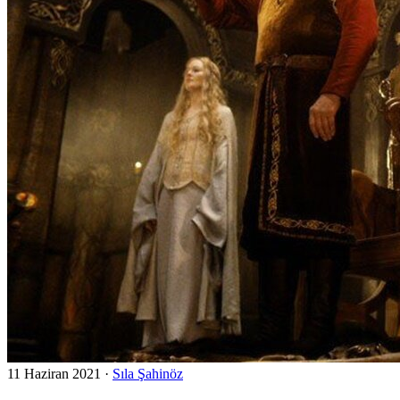
11 Haziran 2021
·
Sıla Şahinöz