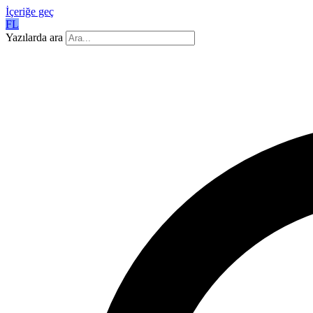
İçeriğe geç
FL
Yazılarda ara