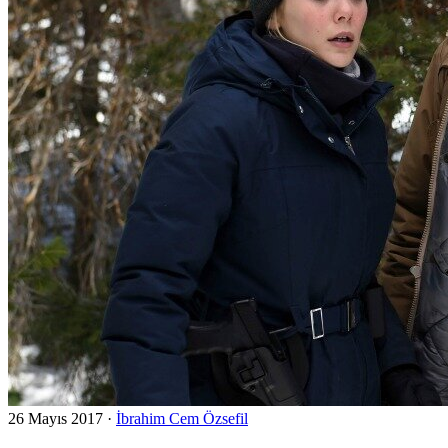
26 Mayıs 2017
·
İbrahim Cem Özsefil