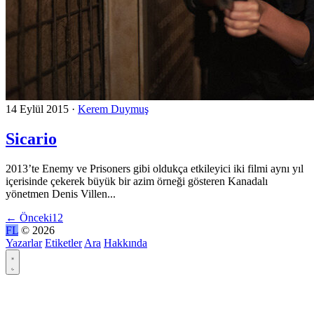
14 Eylül 2015
·
Kerem Duymuş
Sicario
2013’te Enemy ve Prisoners gibi oldukça etkileyici iki filmi aynı yıl
içerisinde çekerek büyük bir azim örneği gösteren Kanadalı
yönetmen Denis Villen...
←
Önceki
1
2
FL
© 2026
Yazarlar
Etiketler
Ara
Hakkında