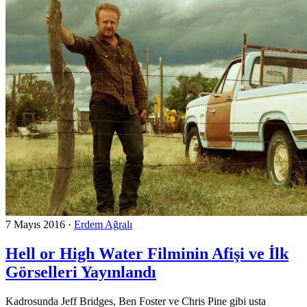
7 Mayıs 2016
·
Erdem Ağralı
Hell or High Water Filminin Afişi ve İlk
Görselleri Yayınlandı
Kadrosunda Jeff Bridges, Ben Foster ve Chris Pine gibi usta