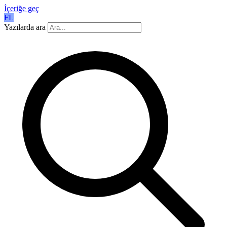
İçeriğe geç
FL
Yazılarda ara