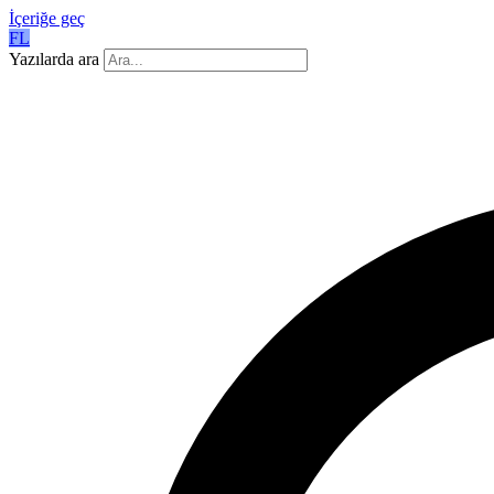
İçeriğe geç
FL
Yazılarda ara