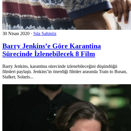
30 Nisan 2020
·
Sıla Şahinöz
Barry Jenkins’e Göre Karantina
Sürecinde İzlenebilecek 8 Film
Barry Jenkins, karantina sürecinde izlenebileceğini düşündüğü
filmleri paylaştı. Jenkins’in önerdiği filmler arasında Train to Busan,
Stalker, Solaris...