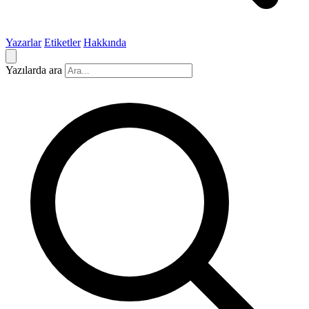
Yazarlar
Etiketler
Hakkında
Yazılarda ara