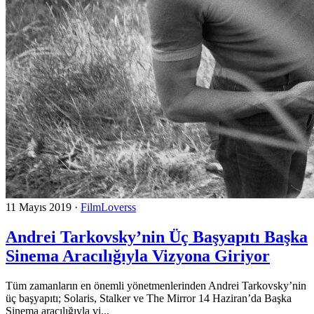
11 Mayıs 2019
·
FilmLoverss
Andrei Tarkovsky’nin Üç Başyapıtı Başka
Sinema Aracılığıyla Vizyona Giriyor
Tüm zamanların en önemli yönetmenlerinden Andrei Tarkovsky’nin
üç başyapıtı; Solaris, Stalker ve The Mirror 14 Haziran’da Başka
Sinema aracılığıyla vi...