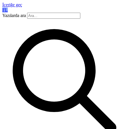
İçeriğe geç
FL
Yazılarda ara