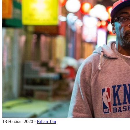
13 Haziran 2020
·
Erhan Tan