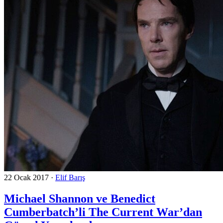
22 Ocak 2017
·
Elif Barış
Michael Shannon ve Benedict
Cumberbatch’li The Current War’dan