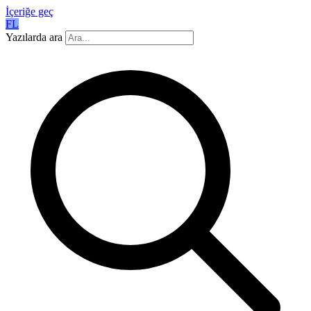
İçeriğe geç
FL
Yazılarda ara