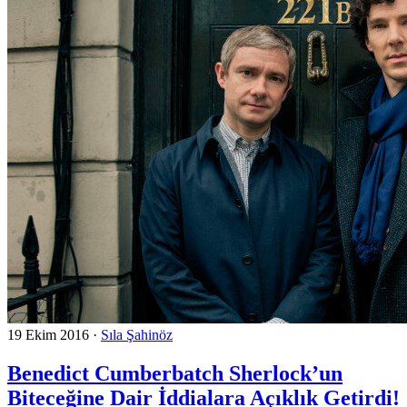
19 Ekim 2016
·
Sıla Şahinöz
Benedict Cumberbatch Sherlock’un
Biteceğine Dair İddialara Açıklık Getirdi!