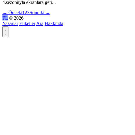
4.sezonuyla ekranlara geri...
←
Önceki
1
2
3
Sonraki
→
FL
© 2026
Yazarlar
Etiketler
Ara
Hakkında