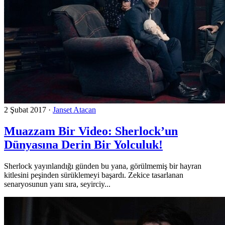
2 Şubat 2017
·
Janset Atacan
Muazzam Bir Video: Sherlock’un
Dünyasına Derin Bir Yolculuk!
Sherlock yayınlandığı günden bu yana, görülmemiş bir hayran
kitlesini peşinden sürüklemeyi başardı. Zekice tasarlanan
senaryosunun yanı sıra, seyirciy...