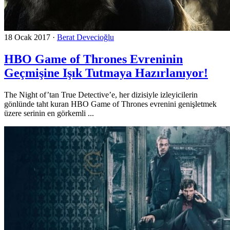
18 Ocak 2017
·
Berat Devecioğlu
HBO Game of Thrones Evreninin
Geçmişine Işık Tutmaya Hazırlanıyor!
The Night of’tan True Detective’e, her dizisiyle izleyicilerin
gönlünde taht kuran HBO Game of Thrones evrenini genişletmek
üzere serinin en görkemli ...