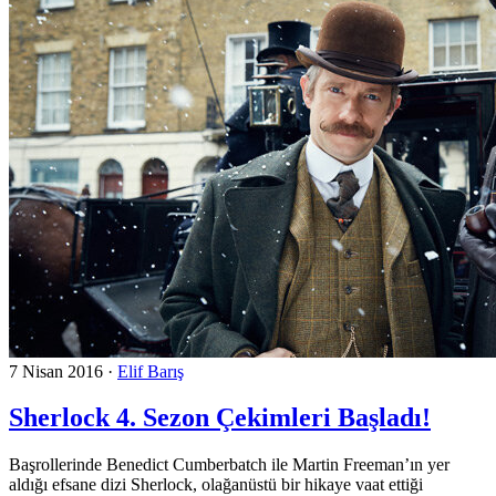
7 Nisan 2016
·
Elif Barış
Sherlock 4. Sezon Çekimleri Başladı!
Başrollerinde Benedict Cumberbatch ile Martin Freeman’ın yer
aldığı efsane dizi Sherlock, olağanüstü bir hikaye vaat ettiği