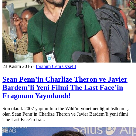
23 Kasım 2016
·
İbrahim Cem Özsefil
Sean Penn’in Charlize Theron ve Javier
Bardem’li Yeni Filmi The Last Face’in
Fragmanı Yayınlandı!
Son olarak 2007 yapımı Into the Wild’ın yönetmenliğini üstlenmiş
olan Sean Penn’in Charlize Theron ve Javier Bardem’li yeni filmi
The Last Face’in fra...