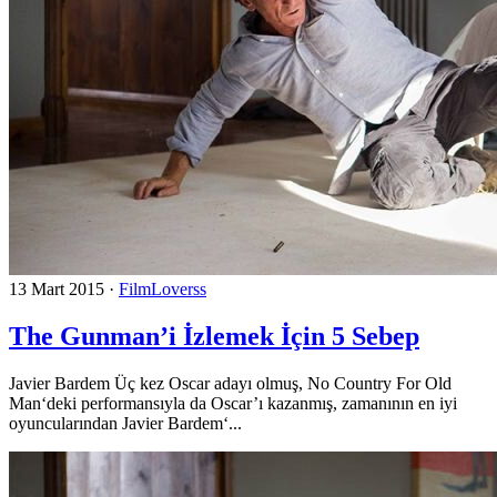
13 Mart 2015
·
FilmLoverss
The Gunman’i İzlemek İçin 5 Sebep
Javier Bardem Üç kez Oscar adayı olmuş, No Country For Old
Man‘deki performansıyla da Oscar’ı kazanmış, zamanının en iyi
oyuncularından Javier Bardem‘...