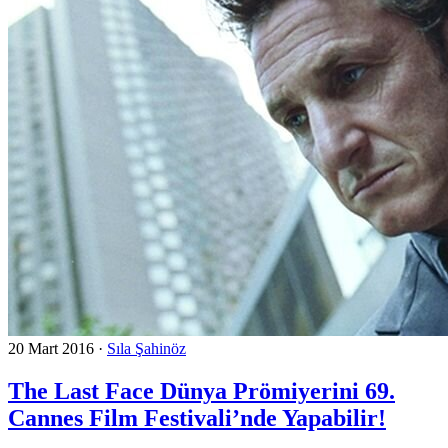
20 Mart 2016
·
Sıla Şahinöz
The Last Face Dünya Prömiyerini 69.
Cannes Film Festivali’nde Yapabilir!