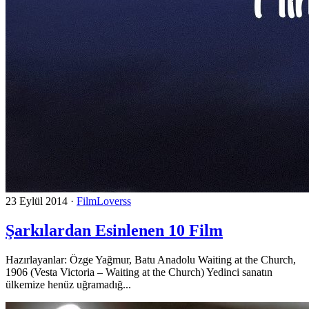
23 Eylül 2014
·
FilmLoverss
Şarkılardan Esinlenen 10 Film
Hazırlayanlar: Özge Yağmur, Batu Anadolu Waiting at the Church,
1906 (Vesta Victoria – Waiting at the Church) Yedinci sanatın
ülkemize henüz uğramadığ...