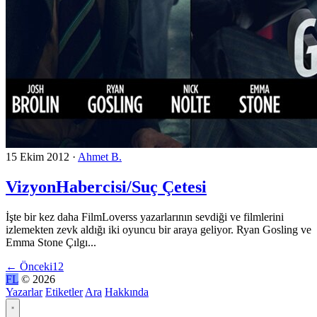
15 Ekim 2012
·
Ahmet B.
VizyonHabercisi/Suç Çetesi
İşte bir kez daha FilmLoverss yazarlarının sevdiği ve filmlerini
izlemekten zevk aldığı iki oyuncu bir araya geliyor. Ryan Gosling ve
Emma Stone Çılgı...
←
Önceki
1
2
FL
© 2026
Yazarlar
Etiketler
Ara
Hakkında