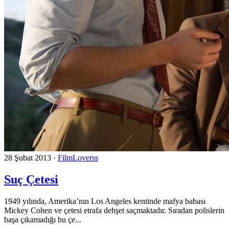
28 Şubat 2013
·
FilmLoverss
Suç Çetesi
1949 yılında, Amerika’nın Los Angeles kentinde mafya babası
Mickey Cohen ve çetesi etrafa dehşet saçmaktadır. Sıradan polislerin
başa çıkamadığı bu çe...