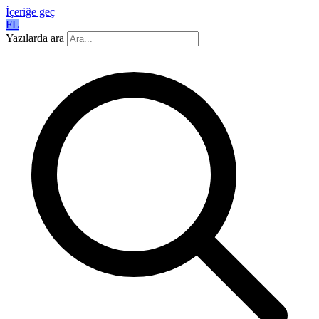
İçeriğe geç
FL
Yazılarda ara