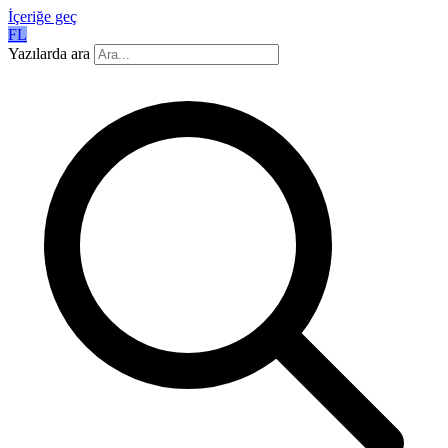
İçeriğe geç
FL
Yazılarda ara