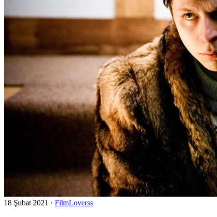
18 Şubat 2021
·
FilmLoverss