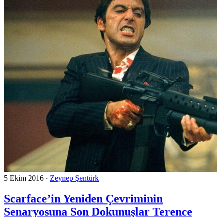
5 Ekim 2016
·
Zeynep Şentürk
Scarface’in Yeniden Çevriminin
Senaryosuna Son Dokunuşlar Terence