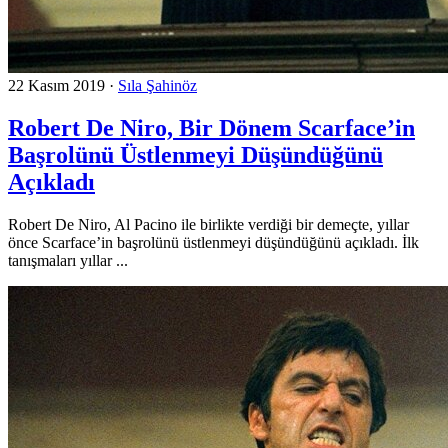
22 Kasım 2019
·
Sıla Şahinöz
Robert De Niro, Bir Dönem Scarface’in
Başrolünü Üstlenmeyi Düşündüğünü
Açıkladı
Robert De Niro, Al Pacino ile birlikte verdiği bir demeçte, yıllar
önce Scarface’in başrolünü üstlenmeyi düşündüğünü açıkladı. İlk
tanışmaları yıllar ...