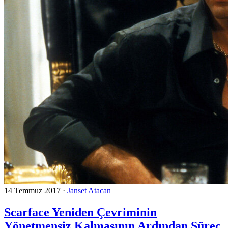
14 Temmuz 2017
·
Janset Atacan
Scarface Yeniden Çevriminin
Yönetmensiz Kalmasının Ardından Süreç