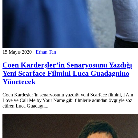
15 Mayıs 2020
·
Erhan Tan
Coen Karderşler’in Senaryosunu Yazdığı
Yeni Scarface Filmini Luca Guadagnino
Yönetecek
Coen Kardeşler’in senaryosunu yazdığı yeni Scarface filmini, I Am
Love ve Call Me by Your Name gibi filmlerle adından övgüyle söz
ettiren Luca Guadagn...