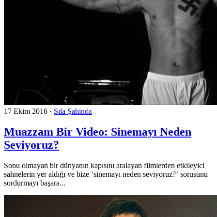
17 Ekim 2016
·
Sıla Şahinöz
Muazzam Bir Video: Sinemayı Neden
Seviyoruz?
Sonu olmayan bir dünyanın kapısını aralayan filmlerden etkileyici
sahnelerin yer aldığı ve bize ‘sinemayı neden seviyoruz?’ sorusunu
sordurmayı başara...