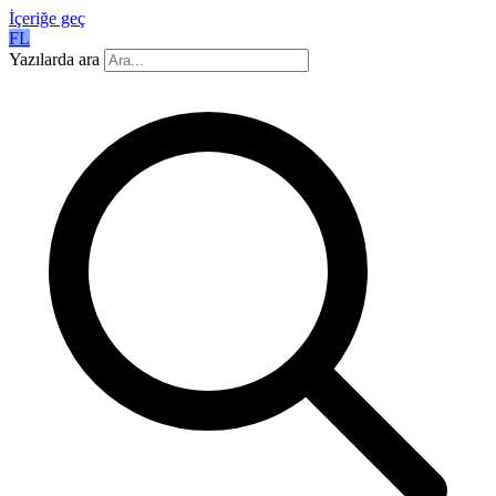
İçeriğe geç
FL
Yazılarda ara