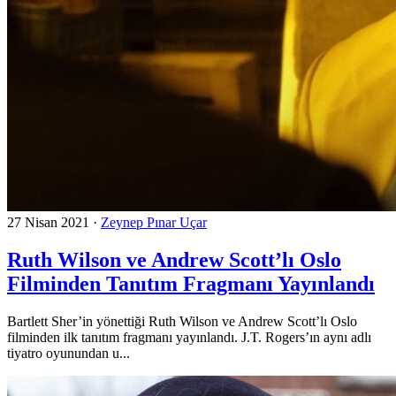
27 Nisan 2021
·
Zeynep Pınar Uçar
Ruth Wilson ve Andrew Scott’lı Oslo
Filminden Tanıtım Fragmanı Yayınlandı
Bartlett Sher’in yönettiği Ruth Wilson ve Andrew Scott’lı Oslo
filminden ilk tanıtım fragmanı yayınlandı. J.T. Rogers’ın aynı adlı
tiyatro oyunundan u...