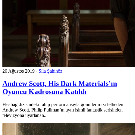
20 Ağustos 2019
·
Sıla Şahinöz
Andrew Scott, His Dark Materials’ın
Oyuncu Kadrosuna Katıldı
Fleabag dizisindeki rahip performansıyla gönüllerimizi fetheden
Andrew Scott, Philip Pullman’ın aynı isimli fantastik serisinden
televizyona uyarlanan...