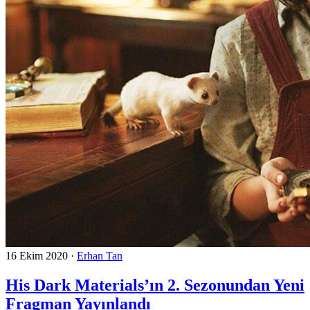
16 Ekim 2020
·
Erhan Tan
His Dark Materials’ın 2. Sezonundan Yeni
Fragman Yayınlandı