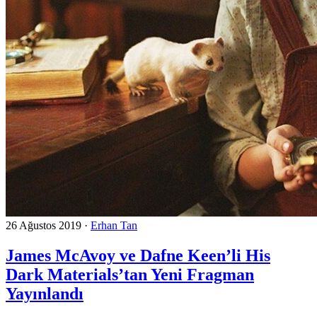
26 Ağustos 2019
·
Erhan Tan
James McAvoy ve Dafne Keen’li His
Dark Materials’tan Yeni Fragman
Yayınlandı