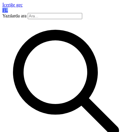
İçeriğe geç
FL
Yazılarda ara