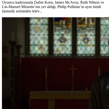
Oyuncu kadrosunda Dafne Keen, James McAvoy, Ruth Wilson ve
Lin-Manuel Miranda’nın yer aldığı, Philip Pullman‘ın aynı isimli
fantastik serisinden telev...