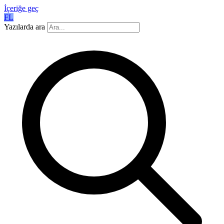
İçeriğe geç
FL
Yazılarda ara