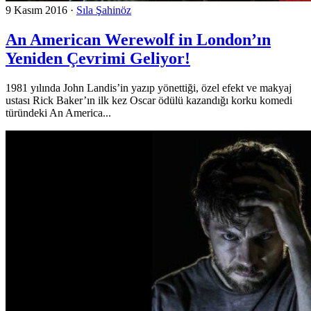
9 Kasım 2016
·
Sıla Şahinöz
An American Werewolf in London’ın
Yeniden Çevrimi Geliyor!
1981 yılında John Landis’in yazıp yönettiği, özel efekt ve makyaj
ustası Rick Baker’ın ilk kez Oscar ödülü kazandığı korku komedi
türündeki An America...