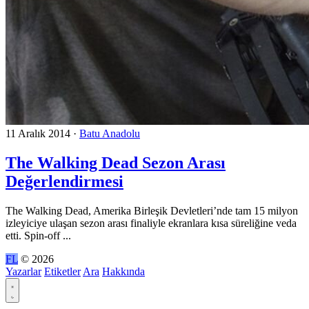
11 Aralık 2014
·
Batu Anadolu
The Walking Dead Sezon Arası
Değerlendirmesi
The Walking Dead, Amerika Birleşik Devletleri’nde tam 15 milyon
izleyiciye ulaşan sezon arası finaliyle ekranlara kısa süreliğine veda
etti. Spin-off ...
FL
© 2026
Yazarlar
Etiketler
Ara
Hakkında