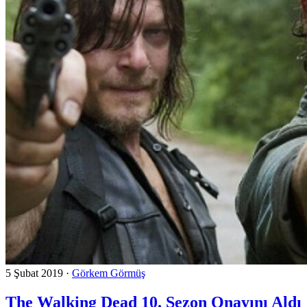
5 Şubat 2019
·
Görkem Görmüş
The Walking Dead 10. Sezon Onayını Aldı