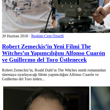
20 Haziran 2018
·
İbrahim Cem Özsefil
Robert Zemeckis’in Yeni Filmi The
Witches’ın Yapımcılığını Alfonso Cuarón
ve Guillermo del Toro Üstlenecek
Robert Zemeckis’in, Roald Dahl’ın The Witches isimli romanından
sinemaya uyarlayacağı filmin yapımcılığını Alfonso Cuarón ve
Guillermo del Toro üstlen...