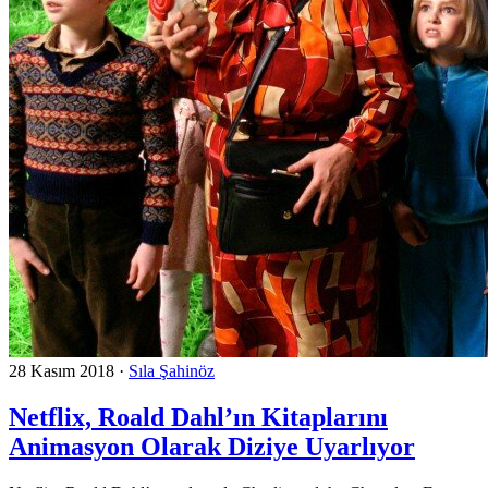
28 Kasım 2018
·
Sıla Şahinöz
Netflix, Roald Dahl’ın Kitaplarını
Animasyon Olarak Diziye Uyarlıyor