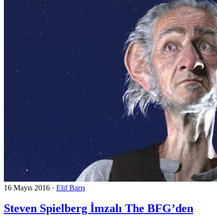
16 Mayıs 2016
·
Elif Barış
Steven Spielberg İmzalı The BFG’den