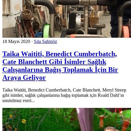
18 Mayıs 2020
·
Sıla Şahinöz
Taika Waititi, Benedict Cumberbatch,
Cate Blanchett Gibi İsimler Sağlık
Çalışanlarına Bağış Toplamak İçin Bir
Araya Geliyor
Taika Waititi, Benedict Cumberbatch, Cate Blanchett, Meryl Streep
gibi isimler, sağlık çalışanlarına bağış toplamak için Roald Dahl’ın
unutulmaz eseri...