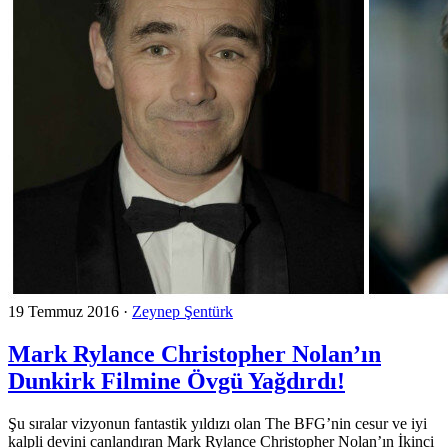
19 Temmuz 2016
·
Zeynep Şentürk
Mark Rylance Christopher Nolan’ın
Dunkirk Filmine Övgü Yağdırdı!
Şu sıralar vizyonun fantastik yıldızı olan The BFG’nin cesur ve iyi
kalpli devini canlandıran Mark Rylance Christopher Nolan’ın İkinci