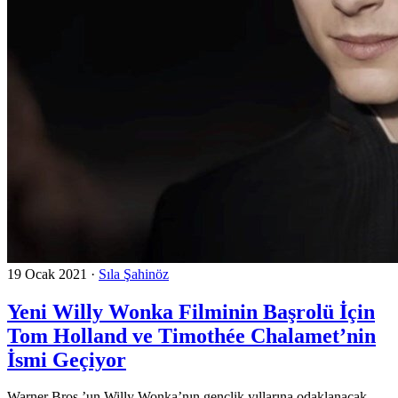
19 Ocak 2021
·
Sıla Şahinöz
Yeni Willy Wonka Filminin Başrolü İçin
Tom Holland ve Timothée Chalamet’nin
İsmi Geçiyor
Warner Bros.’un Willy Wonka’nın gençlik yıllarına odaklanacak