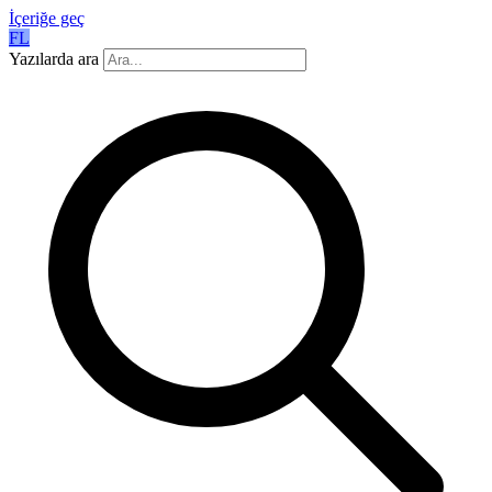
İçeriğe geç
FL
Yazılarda ara