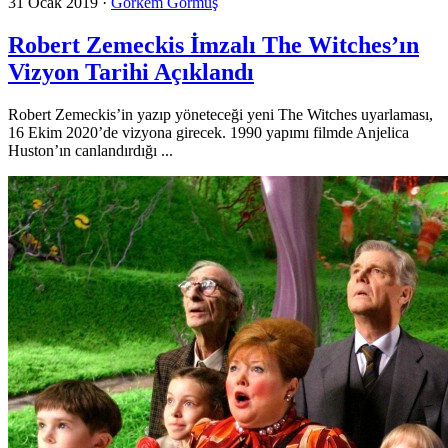
31 Ocak 2019
·
Görkem Görmüş
Robert Zemeckis İmzalı The Witches’ın
Vizyon Tarihi Açıklandı
Robert Zemeckis’in yazıp yöneteceği yeni The Witches uyarlaması,
16 Ekim 2020’de vizyona girecek. 1990 yapımı filmde Anjelica
Huston’ın canlandırdığı ...