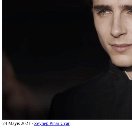
24 Mayıs 2021
·
Zeynep Pınar Uçar