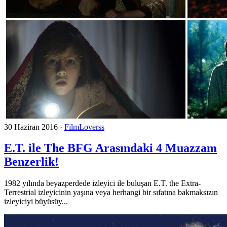
30 Haziran 2016
·
FilmLoverss
E.T. ile The BFG Arasındaki 4 Muazzam
Benzerlik!
1982 yılında beyazperdede izleyici ile buluşan E.T. the Extra-
Terrestrial izleyicinin yaşına veya herhangi bir sıfatına bakmaksızın
izleyiciyi büyüsüy...