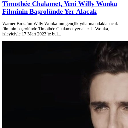
Timothée Chalamet, Yeni Willy Wonka
Filminin Başrolünde Yer Alacak
Warner Bros.’un Willy Wonka’nın gençlik yıllarına odaklanacak
filminin başrolünde Timothée Chalamet yer alacak. Wonka,
izleyiciyle 17 Mart 2023’te bul...