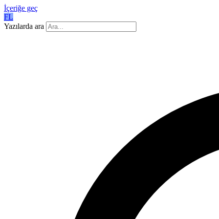
İçeriğe geç
FL
Yazılarda ara