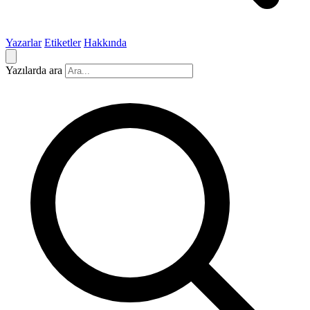
Yazarlar
Etiketler
Hakkında
Yazılarda ara