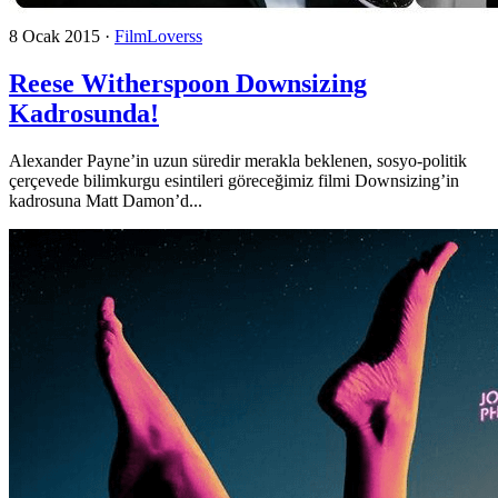
8 Ocak 2015
·
FilmLoverss
Reese Witherspoon Downsizing
Kadrosunda!
Alexander Payne’in uzun süredir merakla beklenen, sosyo-politik
çerçevede bilimkurgu esintileri göreceğimiz filmi Downsizing’in
kadrosuna Matt Damon’d...