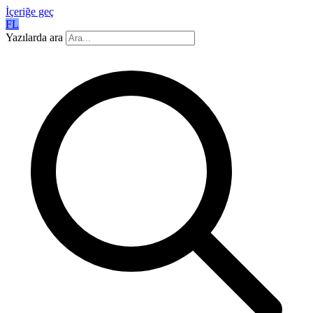
İçeriğe geç
FL
Yazılarda ara