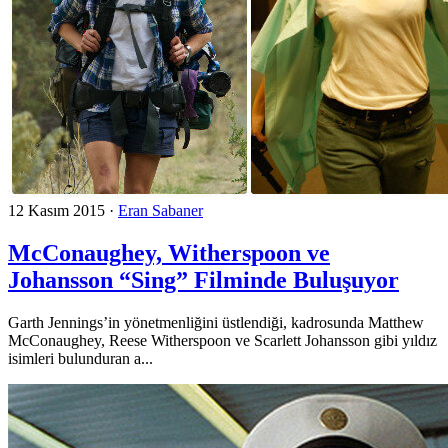
12 Kasım 2015
·
Eran Sabaner
McConaughey, Witherspoon ve
Johansson “Sing” Filminde Buluşuyor
Garth Jennings’in yönetmenliğini üstlendiği, kadrosunda Matthew
McConaughey, Reese Witherspoon ve Scarlett Johansson gibi yıldız
isimleri bulunduran a...