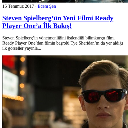
15 Temmuz 2017
·
Ecem Şen
Steven Spielberg’ün Yeni Filmi Ready
Player One’a İlk Bakış!
Steven Spielberg’in yönetmenliğini üstlendiği bilimkurgu filmi
Ready Player One’dan filmin başrolü Tye Sheridan’ın da yer aldığı
ilk görseller yayınla...