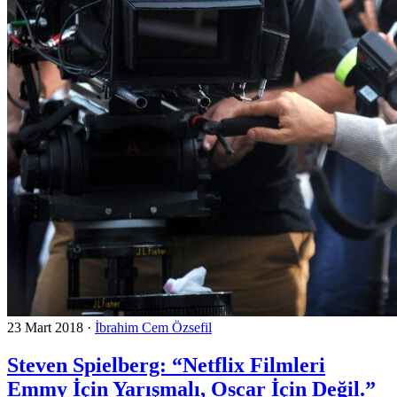
23 Mart 2018
·
İbrahim Cem Özsefil
Steven Spielberg: “Netflix Filmleri
Emmy İçin Yarışmalı, Oscar İçin Değil.”