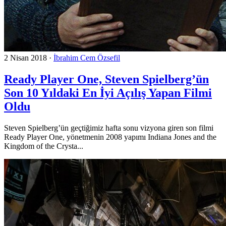
2 Nisan 2018
·
İbrahim Cem Özsefil
Ready Player One, Steven Spielberg’ün
Son 10 Yıldaki En İyi Açılış Yapan Filmi
Oldu
Steven Spielberg’ün geçtiğimiz hafta sonu vizyona giren son filmi
Ready Player One, yönetmenin 2008 yapımı Indiana Jones and the
Kingdom of the Crysta...