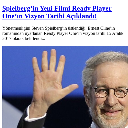
Spielberg’in Yeni Filmi Ready Player
One’ın Vizyon Tarihi Açıklandı!
Yönetmenliğini Steven Spielberg’in üstlendiği, Ernest Cline’ın
romanından uyarlanan Ready Player One’ın vizyon tarihi 15 Aralık
2017 olarak belirlendi...