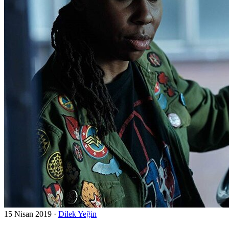
15 Nisan 2019
·
Dilek Yeğin