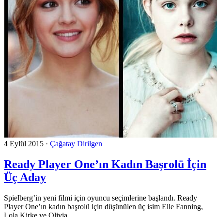
4 Eylül 2015
·
Çağatay Dirilgen
Ready Player One’ın Kadın Başrolü İçin
Üç Aday
Spielberg’in yeni filmi için oyuncu seçimlerine başlandı. Ready
Player One’ın kadın başrolü için düşünülen üç isim Elle Fanning,
Lola Kirke ve Olivia ...