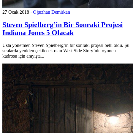
27 Ocak 2018
·
Oğuzhan Demirkan
Steven Spielberg’in Bir Sonraki Projesi
Indiana Jones 5 Olacak
Usta yönetmen Steven Spielberg’in bir sonraki projesi belli oldu. Şu
sıralarda yeniden çekilecek olan West Side Story’nin oyuncu
kadrosu için arayışta...