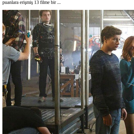
puanlara erişmiş 13 filme bir ...