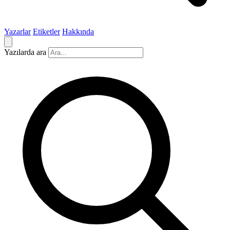
Yazarlar
Etiketler
Hakkında
Yazılarda ara