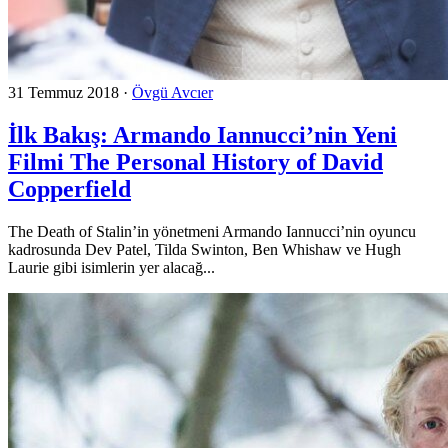
31 Temmuz 2018
·
Övgü Avcıer
İlk Bakış: Armando Iannucci’nin Yeni
Filmi The Personal History of David
Copperfield
The Death of Stalin’in yönetmeni Armando Iannucci’nin oyuncu
kadrosunda Dev Patel, Tilda Swinton, Ben Whishaw ve Hugh
Laurie gibi isimlerin yer alacağ...