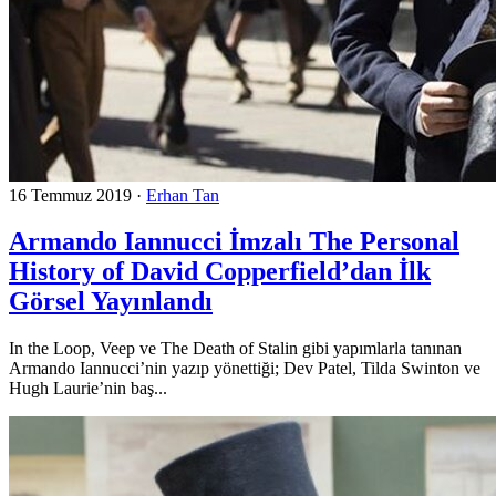
16 Temmuz 2019
·
Erhan Tan
Armando Iannucci İmzalı The Personal
History of David Copperfield’dan İlk
Görsel Yayınlandı
In the Loop, Veep ve The Death of Stalin gibi yapımlarla tanınan
Armando Iannucci’nin yazıp yönettiği; Dev Patel, Tilda Swinton ve
Hugh Laurie’nin baş...