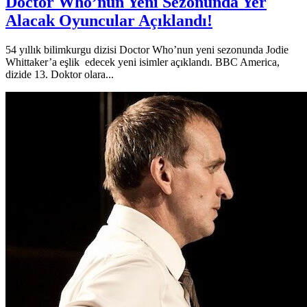
Doctor Who’nun Yeni Sezonunda Yer
Alacak Oyuncular Açıklandı!
54 yıllık bilimkurgu dizisi Doctor Who’nun yeni sezonunda Jodie
Whittaker’a eşlik edecek yeni isimler açıklandı. BBC America,
dizide 13. Doktor olara...