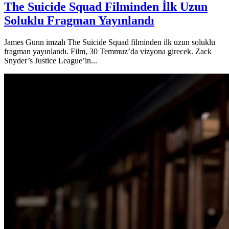
The Suicide Squad Filminden İlk Uzun
Soluklu Fragman Yayınlandı
James Gunn imzalı The Suicide Squad filminden ilk uzun soluklu
fragman yayınlandı. Film, 30 Temmuz’da vizyona girecek. Zack
Snyder’s Justice League’in...