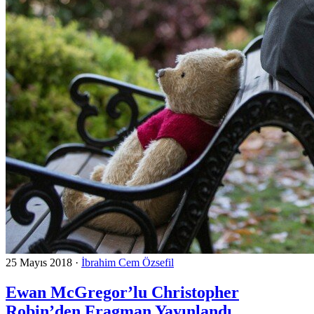
25 Mayıs 2018
·
İbrahim Cem Özsefil
Ewan McGregor’lu Christopher
Robin’den Fragman Yayınlandı