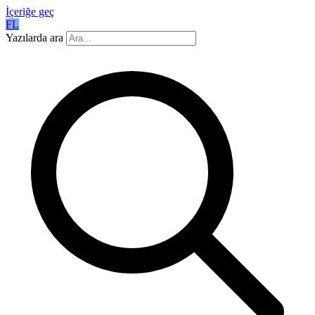
İçeriğe geç
FL
Yazılarda ara