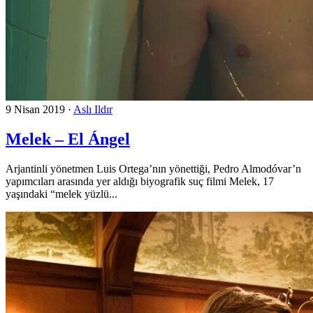
9 Nisan 2019
·
Aslı Ildır
Melek – El Ángel
Arjantinli yönetmen Luis Ortega’nın yönettiği, Pedro Almodóvar’n
yapımcıları arasında yer aldığı biyografik suç filmi Melek, 17
yaşındaki “melek yüzlü...