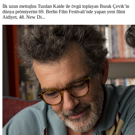
İlk uzun metrajlısı Tuzdan Kaide ile övgü toplayan Burak Çevik’in
dünya prömiyerini 69. Berlin Film Festivali’nde yapan yeni filmi
Aidiyet, 48. New Di...