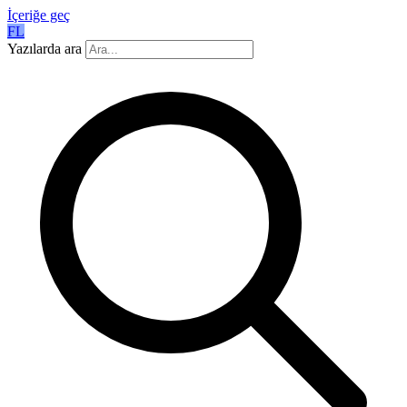
İçeriğe geç
FL
Yazılarda ara