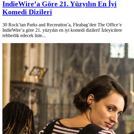
IndieWire’a Göre 21. Yüzyılın En İyi
Komedi Dizileri
30 Rock’tan Parks and Recreation’a, Fleabag’den The Office’e
IndieWire’a göre 21. yüzyılın en iyi komedi dizileri! İzleyicilere
rehberlik edecek liste...