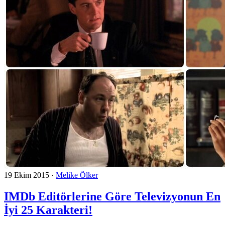
19 Ekim 2015
·
Melike Ölker
IMDb Editörlerine Göre Televizyonun En
İyi 25 Karakteri!