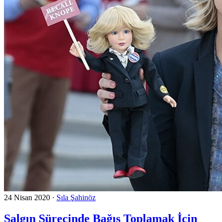
24 Nisan 2020
·
Sıla Şahinöz
Salgın Sürecinde Bağış Toplamak İçin