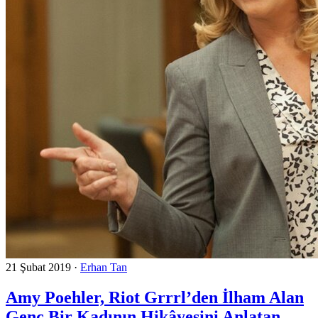
21 Şubat 2019
·
Erhan Tan
Amy Poehler, Riot Grrrl’den İlham Alan
Genç Bir Kadının Hikâyesini Anlatan