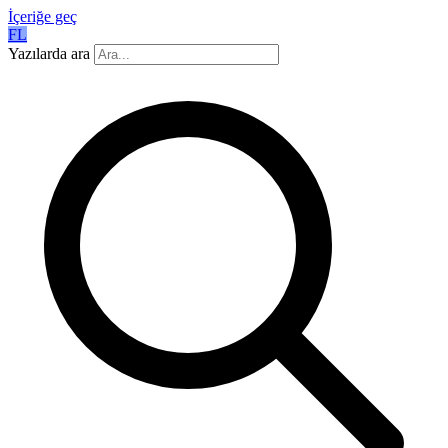
İçeriğe geç
FL
Yazılarda ara