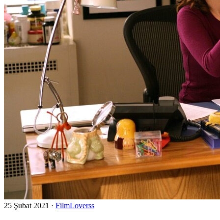
25 Şubat 2021
·
FilmLoverss