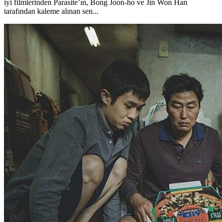
iyi filmlerinden Parasite’ın, Bong Joon-ho ve Jin Won Han
tarafından kaleme alınan sen...