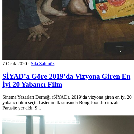
7 Ocak 2020
·
Sıla Şahinöz
SİYAD’a Göre 2019’da Vizyona Giren En
İyi 20 Yabancı Film
Sinema Yazarları Derneği (SİYAD), 2019’da vizyona giren en iyi 20
yabancı filmi seçti. Listenin ilk sırasında Bong Joon-ho imzalı
Parasite yer aldı. S...