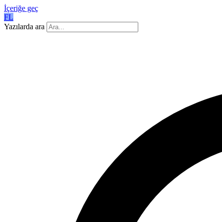
İçeriğe geç
FL
Yazılarda ara