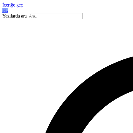
İçeriğe geç
FL
Yazılarda ara