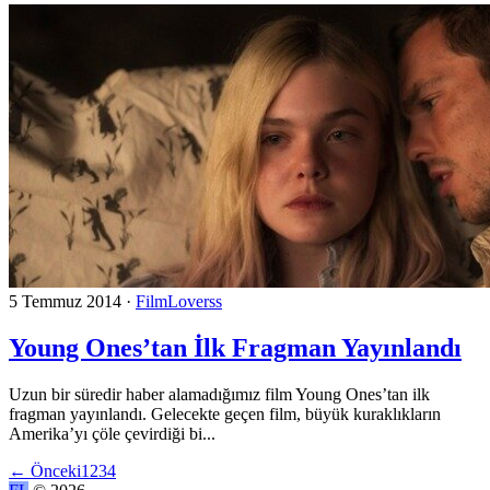
5 Temmuz 2014
·
FilmLoverss
Young Ones’tan İlk Fragman Yayınlandı
Uzun bir süredir haber alamadığımız film Young Ones’tan ilk
fragman yayınlandı. Gelecekte geçen film, büyük kuraklıkların
Amerika’yı çöle çevirdiği bi...
←
Önceki
1
2
3
4