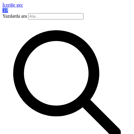
İçeriğe geç
FL
Yazılarda ara