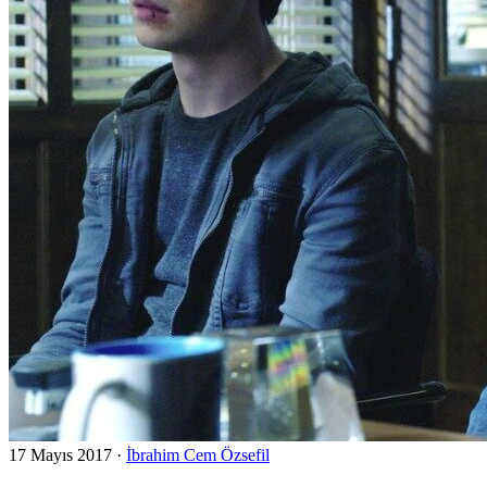
17 Mayıs 2017
·
İbrahim Cem Özsefil