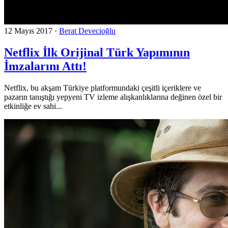
12 Mayıs 2017
·
Berat Devecioğlu
Netflix İlk Orijinal Türk Yapımının
İmzalarını Attı!
Netflix, bu akşam Türkiye platformundaki çeşitli içeriklere ve
pazarın tanıştığı yepyeni TV izleme alışkanlıklarına değinen özel bir
etkinliğe ev sahi...