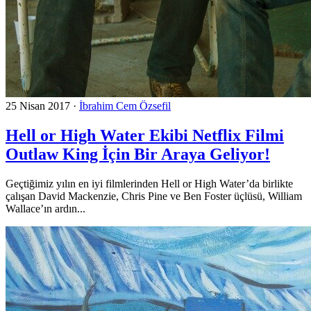
25 Nisan 2017
·
İbrahim Cem Özsefil
Hell or High Water Ekibi Netflix Filmi
Outlaw King İçin Bir Araya Geliyor!
Geçtiğimiz yılın en iyi filmlerinden Hell or High Water’da birlikte
çalışan David Mackenzie, Chris Pine ve Ben Foster üçlüsü, William
Wallace’ın ardın...