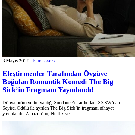
3 Mayıs 2017
·
FilmLoverss
Eleştirmenler Tarafından Övgüye
Boğulan Romantik Komedi The Big
Sick’in Fragmanı Yayınlandı!
Dünya prömiyerini yaptığı Sundance’ın ardından, SXSW’dan
Seyirci Ödülü ile ayrılan The Big Sick’in fragmanı nihayet
yayınlandı. Amazon’un, Netflix ve...