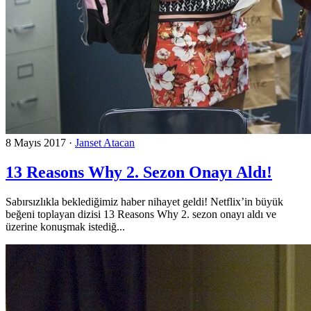
8 Mayıs 2017
·
Janset Atacan
13 Reasons Why 2. Sezon Onayı Aldı!
Sabırsızlıkla beklediğimiz haber nihayet geldi! Netflix’in büyük
beğeni toplayan dizisi 13 Reasons Why 2. sezon onayı aldı ve
üzerine konuşmak istediğ...