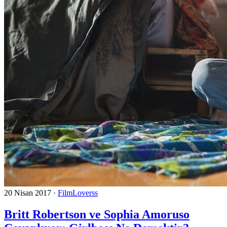
20 Nisan 2017
·
FilmLoverss
Britt Robertson ve Sophia Amoruso