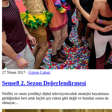
27 Nisan 2017
·
Gizem Çalışır
Sense8 2. Sezon Değerlendirmesi
Netflix ve onun yenilikçi dijital televizyonculuk stratejisi hayatımıza
girdiğinden beri artık hiçbir şey eskisi gibi değil ve bundan sonra da
olmayac...