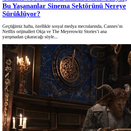
Bu Yaşananlar Sinema Sektörünü Nereye
Sürüklüyor?
Geçtiğimiz hafta, özellikle sosyal medya mecralarında, Cannes’ın
Netflix orijinalleri Okja ve The Meyerowitz Stories’i ana
yarışmadan çıkaracağı söyle...