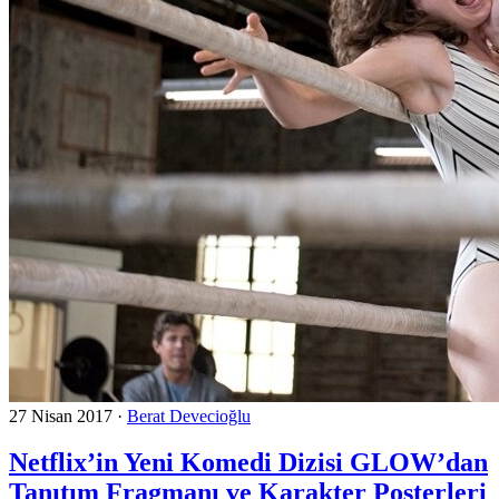
27 Nisan 2017
·
Berat Devecioğlu
Netflix’in Yeni Komedi Dizisi GLOW’dan
Tanıtım Fragmanı ve Karakter Posterleri