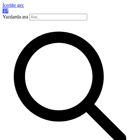
İçeriğe geç
FL
Yazılarda ara