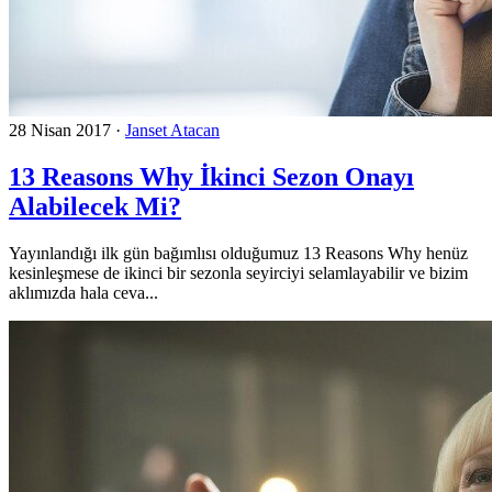
28 Nisan 2017
·
Janset Atacan
13 Reasons Why İkinci Sezon Onayı
Alabilecek Mi?
Yayınlandığı ilk gün bağımlısı olduğumuz 13 Reasons Why henüz
kesinleşmese de ikinci bir sezonla seyirciyi selamlayabilir ve bizim
aklımızda hala ceva...