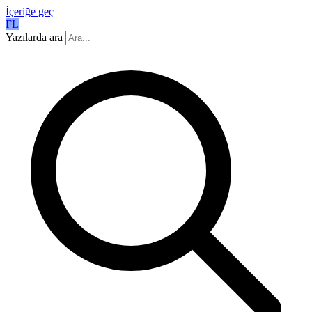
İçeriğe geç
FL
Yazılarda ara