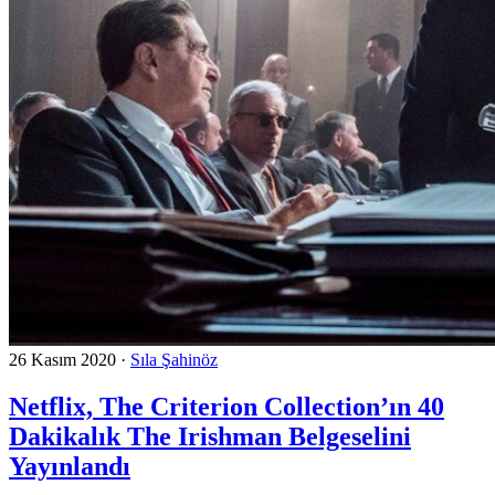
26 Kasım 2020
·
Sıla Şahinöz
Netflix, The Criterion Collection’ın 40
Dakikalık The Irishman Belgeselini
Yayınlandı