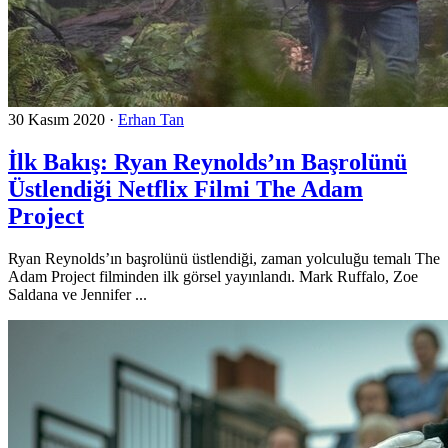
30 Kasım 2020
·
Erhan Tan
İlk Bakış: Ryan Reynolds’ın Başrolünü
Üstlendiği Netflix Filmi The Adam
Project
Ryan Reynolds’ın başrolünü üstlendiği, zaman yolculuğu temalı The
Adam Project filminden ilk görsel yayınlandı. Mark Ruffalo, Zoe
Saldana ve Jennifer ...