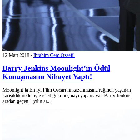
12 Mart 2018
·
İbrahim Cem Özsefil
Barry Jenkins Moonlight’ın Ödül
Konuşmasını Nihayet Yaptı!
Moonlight’la En İyi Film Oscarı’nı kazanmasına rağmen yaşanan
karışıklık nedeniyle istediği konuşmayı yapamayan Barry Jenkins,
aradan geçen 1 yılın ar...