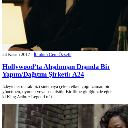
24 Kasım 2017
·
İbrahim Cem Özsefil
Hollywood’ta Alışılmışın Dışında Bir
Yapım/Dağıtım Şirketi: A24
İzleyiciler olarak bizi sinemaya çeken etken çoğu zaman bir
yönetmen, oyuncu veya senaristtir. Bir filme gittiğinizde eğer
ki King Arthur: Legend of t...