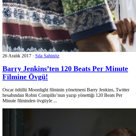
26 Aralık 2017
·
Sıla Şahinöz
Barry Jenkins’ten 120 Beats Per Minute
Filmine Övgü!
Oscar ödüllü Moonlight filminin yönetmeni Barry Jenkins, Twitter
hesabından Robin Compillo’nun yazıp yönettiği 120 Beats Per
Minute filminden övgüyle ...