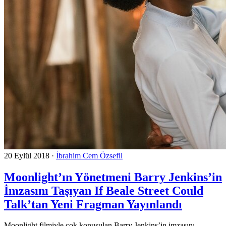
20 Eylül 2018
·
İbrahim Cem Özsefil
Moonlight’ın Yönetmeni Barry Jenkins’in
İmzasını Taşıyan If Beale Street Could
Talk’tan Yeni Fragman Yayınlandı
Moonlight filmiyle çok konuşulan Barry Jenkins’in imzasını