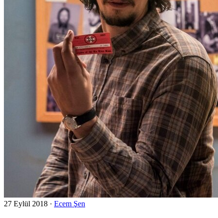
27 Eylül 2018
·
Ecem Şen