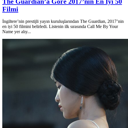
The Guardian’a Göre 2017’nin En İyi 50
Filmi
İngiltere’nin prestijli yayın kuruluşlarından The Guardian, 2017’nin
en iyi 50 filmini belirledi. Listenin ilk sırasında Call Me By Your
Name yer alıy...