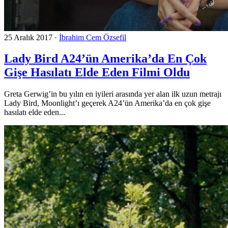
25 Aralık 2017
·
İbrahim Cem Özsefil
Lady Bird A24’ün Amerika’da En Çok
Gişe Hasılatı Elde Eden Filmi Oldu
Greta Gerwig’in bu yılın en iyileri arasında yer alan ilk uzun metrajı
Lady Bird, Moonlight’ı geçerek A24’ün Amerika’da en çok gişe
hasılatı elde eden...