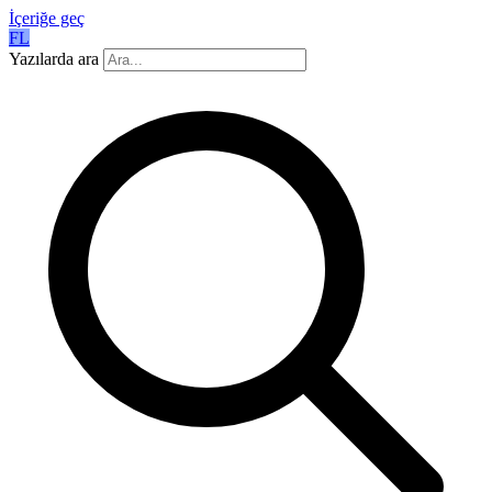
İçeriğe geç
FL
Yazılarda ara