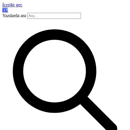
İçeriğe geç
FL
Yazılarda ara