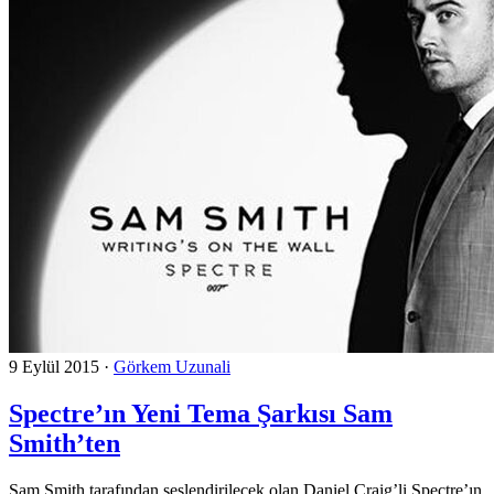
9 Eylül 2015
·
Görkem Uzunali
Spectre’ın Yeni Tema Şarkısı Sam
Smith’ten
Sam Smith tarafından seslendirilecek olan Daniel Craig’li Spectre’ın