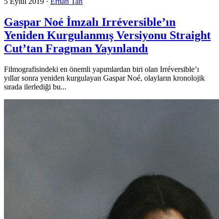
5 Eylül 2019
·
Erhan Tan
Gaspar Noé İmzalı Irréversible’ın
Yeniden Kurgulanmış Versiyonu Straight
Cut’tan Fragman Yayınlandı
Filmografisindeki en önemli yapımlardan biri olan Irréversible’ı
yıllar sonra yeniden kurgulayan Gaspar Noé, olayların kronolojik
sırada ilerlediği bu...