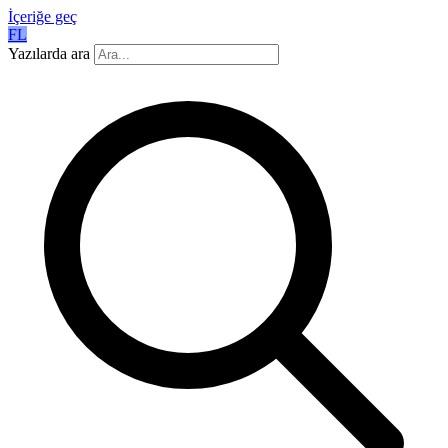
İçeriğe geç
FL
Yazılarda ara