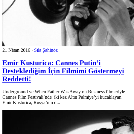
21 Nisan 2016
·
Sıla Şahinöz
Emir Kusturica: Cannes Putin’i
Desteklediğim İçin Filmimi Göstermeyi
Reddetti!
Underground ve When Father Was Away on Business filmleriyle
Cannes Film Festivali’nde iki kez Altın Palmiye’yi kucaklayan
Emir Kusturica, Rusya’nın d...