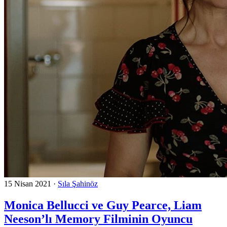
15 Nisan 2021
·
Sıla Şahinöz
Monica Bellucci ve Guy Pearce, Liam
Neeson’lı Memory Filminin Oyuncu