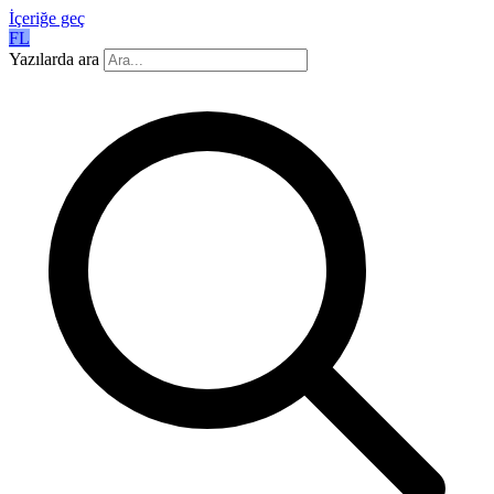
İçeriğe geç
FL
Yazılarda ara