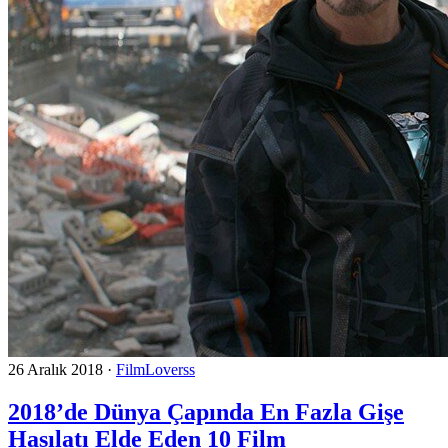
26 Aralık 2018
·
FilmLoverss
2018’de Dünya Çapında En Fazla Gişe
Hasılatı Elde Eden 10 Film