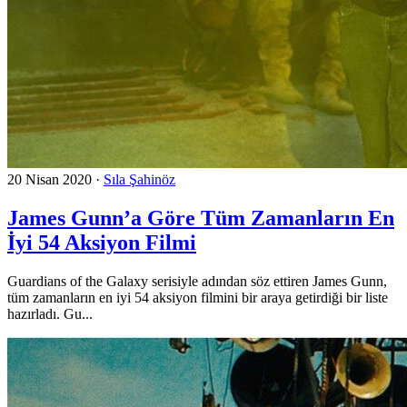
20 Nisan 2020
·
Sıla Şahinöz
James Gunn’a Göre Tüm Zamanların En
İyi 54 Aksiyon Filmi
Guardians of the Galaxy serisiyle adından söz ettiren James Gunn,
tüm zamanların en iyi 54 aksiyon filmini bir araya getirdiği bir liste
hazırladı. Gu...