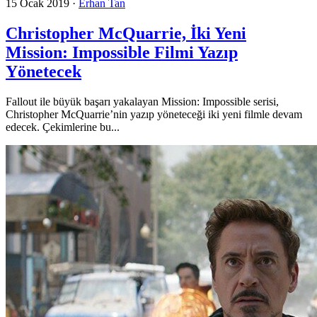
15 Ocak 2019
·
Erhan Tan
Christopher McQuarrie, İki Yeni
Mission: Impossible Filmi Yazıp
Yönetecek
Fallout ile büyük başarı yakalayan Mission: Impossible serisi,
Christopher McQuarrie’nin yazıp yöneteceği iki yeni filmle devam
edecek. Çekimlerine bu...