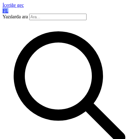
İçeriğe geç
FL
Yazılarda ara