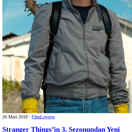
26 Mart 2018
·
FilmLoverss
Stranger Things’in 3. Sezonundan Yeni