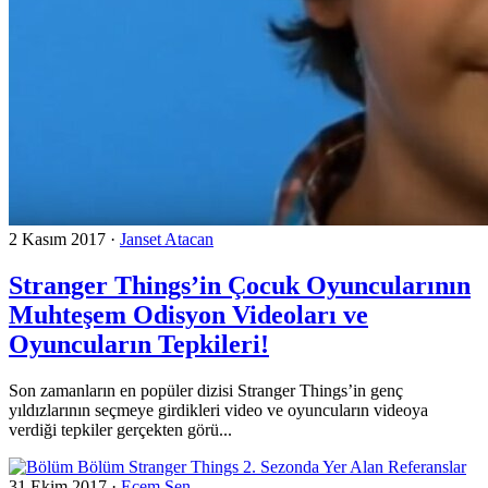
2 Kasım 2017
·
Janset Atacan
Stranger Things’in Çocuk Oyuncularının
Muhteşem Odisyon Videoları ve
Oyuncuların Tepkileri!
Son zamanların en popüler dizisi Stranger Things’in genç
yıldızlarının seçmeye girdikleri video ve oyuncuların videoya
verdiği tepkiler gerçekten görü...
31 Ekim 2017
·
Ecem Şen