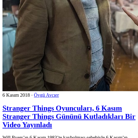
6 Kasım 2018
·
Övgü Avcıer
Stranger Things Oyuncuları, 6 Kasım
Stranger Things Gününü Kutladıkları Bir
Video Yayınladı
Will Byers’ın 6 Kasım 1983’te kaybolması sebebiyle 6 Kasım’ın