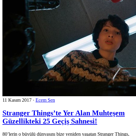
11 Kasım 2017
·
Ecem Şen
Stranger Things’te Yer Alan Muhteşem
Güzellikteki 25 Geçiş Sahnesi!
80’lerin o büyülü dünyasını bize yeniden yaşatan Stranger Things,