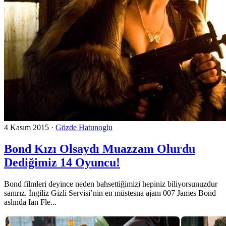
4 Kasım 2015
·
Gözde Hatunoglu
Bond Kızı Olsaydı Muazzam Olurdu
Dediğimiz 14 Oyuncu!
Bond filmleri deyince neden bahsettiğimizi hepiniz biliyorsunuzdur
sanırız. İngiliz Gizli Servisi’nin en müstesna ajanı 007 James Bond
aslında Ian Fle...