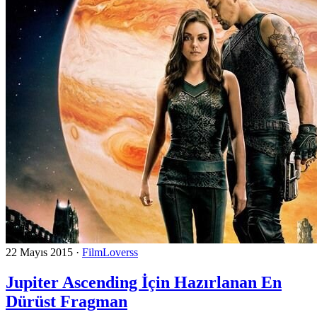
22 Mayıs 2015
·
FilmLoverss
Jupiter Ascending İçin Hazırlanan En
Dürüst Fragman