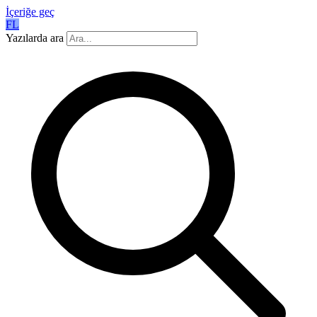
İçeriğe geç
FL
Yazılarda ara