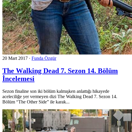
20 Mart 2017
·
Funda Özgür
The Walking Dead 7. Sezon 14. Bölüm
İncelemesi
Sezon finaline son iki bölüm kalmışken anlattığı hikayede
aceleciliğe yer vermeyen dizi The Walking Dead 7. Sezon 14.
Bölüm “The Other Side” ile karak...