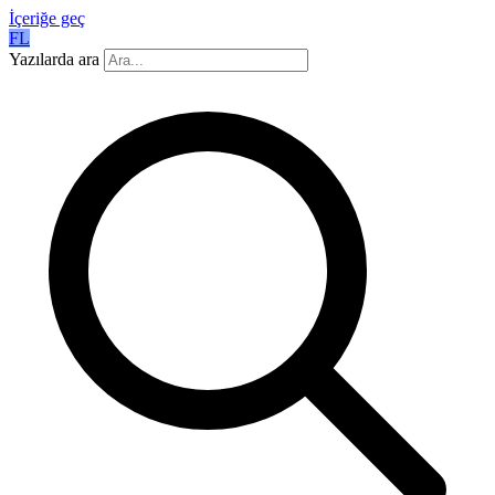
İçeriğe geç
FL
Yazılarda ara