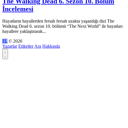
The Walking Dead 6. Sezon 10. Bölüm
İncelemesi
Hayatların hayallerden fersah fersah uzakta yaşandığı dizi The
Walking Dead 6. sezon 10. bölümü “The Next World” ile hayatları
hayallere yaklaştırarak...
FL
© 2026
Yazarlar
Etiketler
Ara
Hakkında