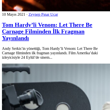
10 Mayıs 2021
·
Zeynep Pınar Uçar
Tom Hardy’li Venom: Let There Be
Carnage Filminden İlk Fragman
Yayınlandı
Andy Serkis’in yönettiği, Tom Hardy’li Venom: Let There Be
Carnage filminden ilk fragman yayınlandı. Film Amerika’daki
izleyicisiyle 24 Eylül’de sinem...