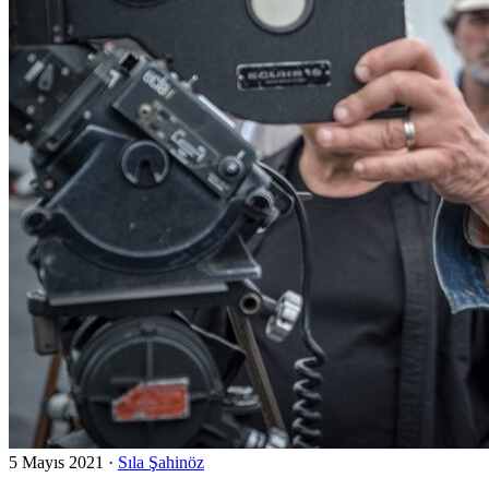
5 Mayıs 2021
·
Sıla Şahinöz