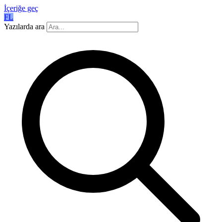
İçeriğe geç
FL
Yazılarda ara