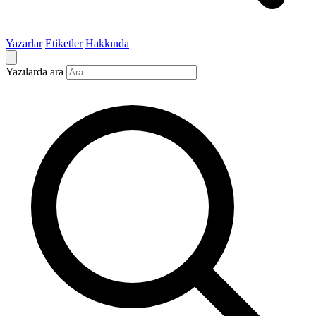
Yazarlar
Etiketler
Hakkında
Yazılarda ara