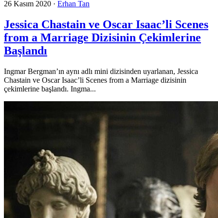
26 Kasım 2020
·
Erhan Tan
Jessica Chastain ve Oscar Isaac’li Scenes
from a Marriage Dizisinin Çekimlerine
Başlandı
Ingmar Bergman’ın aynı adlı mini dizisinden uyarlanan, Jessica
Chastain ve Oscar Isaac’li Scenes from a Marriage dizisinin
çekimlerine başlandı. Ingma...