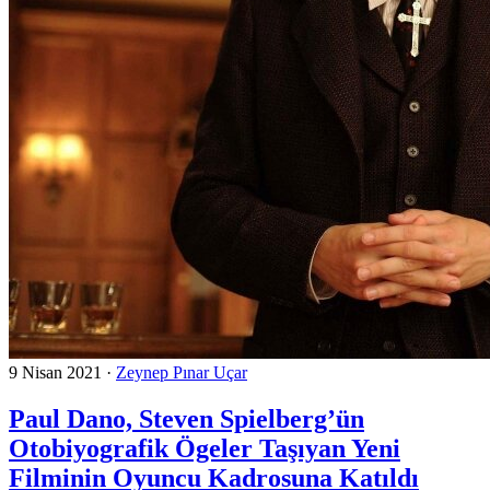
9 Nisan 2021
·
Zeynep Pınar Uçar
Paul Dano, Steven Spielberg’ün
Otobiyografik Ögeler Taşıyan Yeni
Filminin Oyuncu Kadrosuna Katıldı