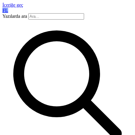
İçeriğe geç
FL
Yazılarda ara