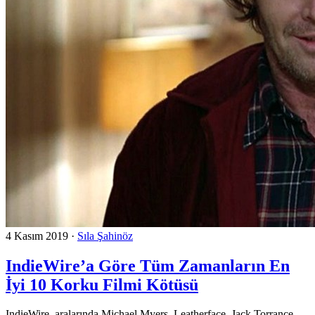
4 Kasım 2019
·
Sıla Şahinöz
IndieWire’a Göre Tüm Zamanların En
İyi 10 Korku Filmi Kötüsü
IndieWire, aralarında Michael Myers, Leatherface, Jack Torrance