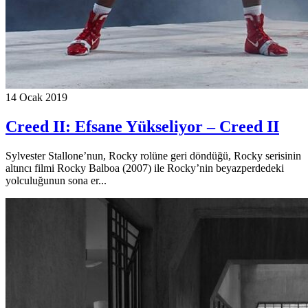
14 Ocak 2019
Creed II: Efsane Yükseliyor – Creed II
Sylvester Stallone’nun, Rocky rolüne geri döndüğü, Rocky serisinin
altıncı filmi Rocky Balboa (2007) ile Rocky’nin beyazperdedeki
yolculuğunun sona er...