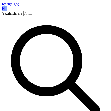
İçeriğe geç
FL
Yazılarda ara