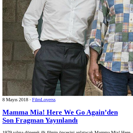
8 Mayıs 2018
·
FilmLoverss
Mamma Mia! Here We Go Again’den
Son Fragman Yayınlandı
1979 yılına dönerek ilk filmin öncesini anlatacak Mamma Mia! Here