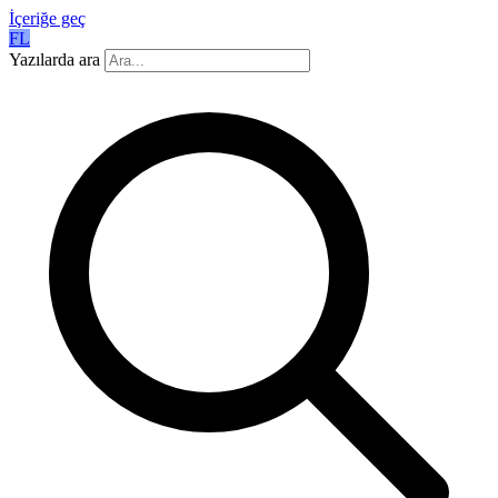
İçeriğe geç
FL
Yazılarda ara