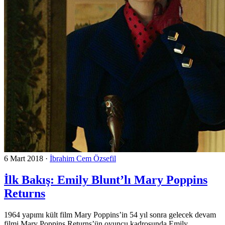
6 Mart 2018
·
İbrahim Cem Özsefil
İlk Bakış: Emily Blunt’lı Mary Poppins
Returns
1964 yapımı kült film Mary Poppins’in 54 yıl sonra gelecek devam
filmi Mary Poppins Returns’ün oyuncu kadrosunda Emily