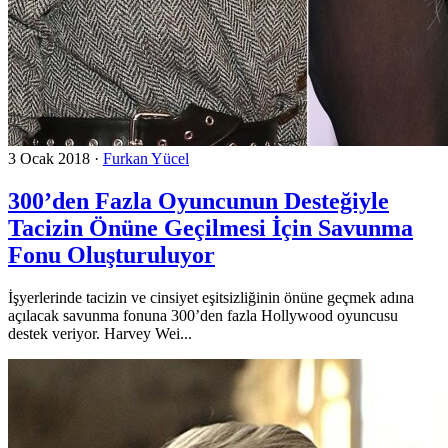
3 Ocak 2018
·
Furkan Yücel
300’den Fazla Oyuncunun Desteğiyle
Tacizin Önüne Geçilmesi İçin Savunma
Fonu Oluşturuluyor
İşyerlerinde tacizin ve cinsiyet eşitsizliğinin önüne geçmek adına
açılacak savunma fonuna 300’den fazla Hollywood oyuncusu
destek veriyor. Harvey Wei...