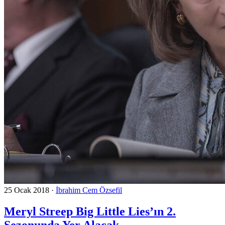
25 Ocak 2018
·
İbrahim Cem Özsefil
Meryl Streep Big Little Lies’ın 2.