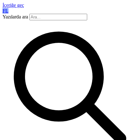
İçeriğe geç
FL
Yazılarda ara