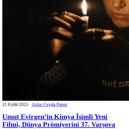
21 Eylül 2021
·
Azize Ceyda Papur
Umut Evirgen’in Kimya İsimli Yeni
Filmi, Dünya Prömiyerini 37. Varşova