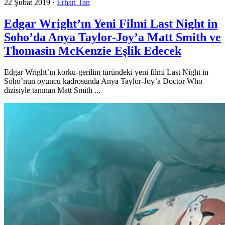
22 Şubat 2019
·
Erhan Tan
Edgar Wright’ın Yeni Filmi Last Night in
Soho’da Anya Taylor-Joy’a Matt Smith ve
Thomasin McKenzie Eşlik Edecek
Edgar Wright’ın korku-gerilim türündeki yeni filmi Last Night in
Soho’nun oyuncu kadrosunda Anya Taylor-Joy’a Doctor Who
dizisiyle tanınan Matt Smith ...