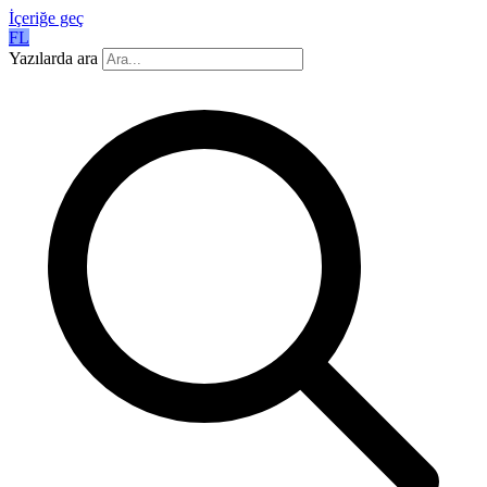
İçeriğe geç
FL
Yazılarda ara