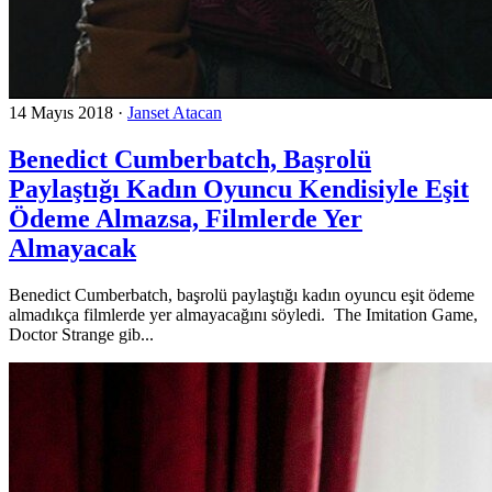
14 Mayıs 2018
·
Janset Atacan
Benedict Cumberbatch, Başrolü
Paylaştığı Kadın Oyuncu Kendisiyle Eşit
Ödeme Almazsa, Filmlerde Yer
Almayacak
Benedict Cumberbatch, başrolü paylaştığı kadın oyuncu eşit ödeme
almadıkça filmlerde yer almayacağını söyledi. The Imitation Game,
Doctor Strange gib...