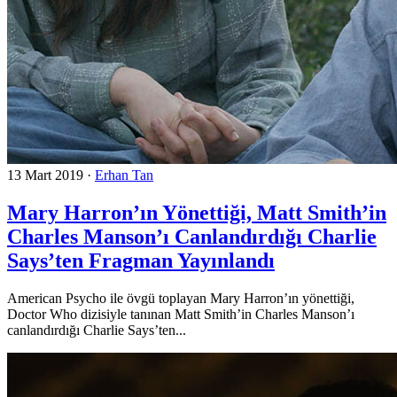
13 Mart 2019
·
Erhan Tan
Mary Harron’ın Yönettiği, Matt Smith’in
Charles Manson’ı Canlandırdığı Charlie
Says’ten Fragman Yayınlandı
American Psycho ile övgü toplayan Mary Harron’ın yönettiği,
Doctor Who dizisiyle tanınan Matt Smith’in Charles Manson’ı
canlandırdığı Charlie Says’ten...