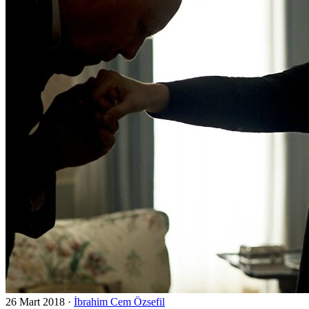
26 Mart 2018
·
İbrahim Cem Özsefil