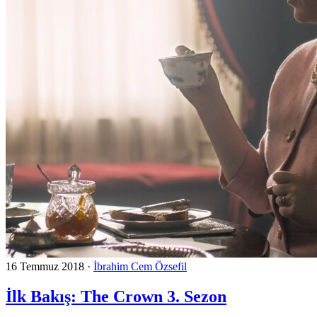
16 Temmuz 2018
·
İbrahim Cem Özsefil
İlk Bakış: The Crown 3. Sezon