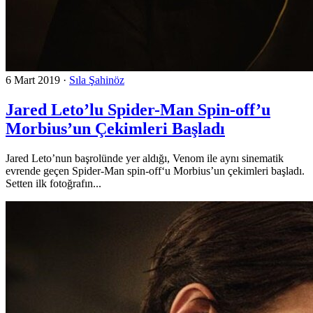
6 Mart 2019
·
Sıla Şahinöz
Jared Leto’lu Spider-Man Spin-off’u
Morbius’un Çekimleri Başladı
Jared Leto’nun başrolünde yer aldığı, Venom ile aynı sinematik
evrende geçen Spider-Man spin-off‘u Morbius’un çekimleri başladı.
Setten ilk fotoğrafın...