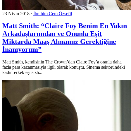
23 Nisan 2018
·
İbrahim Cem Özsefil
Matt Smith: “Claire Foy Benim En Yakın
Arkadaşlarımdan ve Onunla Eşit
Miktarda Maaş Almamız Gerektiğine
İnanıyorum”
Matt Smith, kendisinin The Crown’dan Claire Foy’a oranla daha
fazla para kazanmasıyla ilgili olarak konuştu. Sinema sektöründeki
kadın-erkek eşitsizli...