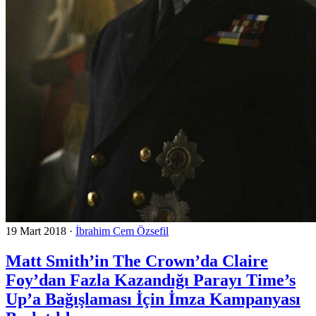
19 Mart 2018
·
İbrahim Cem Özsefil
Matt Smith’in The Crown’da Claire
Foy’dan Fazla Kazandığı Parayı Time’s
Up’a Bağışlaması İçin İmza Kampanyası