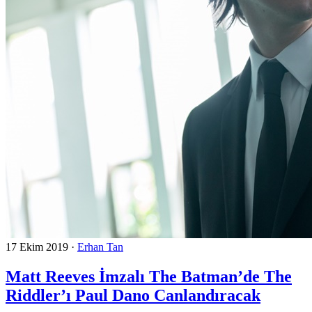
17 Ekim 2019
·
Erhan Tan
Matt Reeves İmzalı The Batman’de The
Riddler’ı Paul Dano Canlandıracak