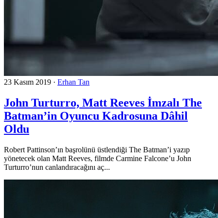
23 Kasım 2019
·
Erhan Tan
John Turturro, Matt Reeves İmzalı The
Batman’in Oyuncu Kadrosuna Dâhil
Oldu
Robert Pattinson’ın başrolünü üstlendiği The Batman’i yazıp
yönetecek olan Matt Reeves, filmde Carmine Falcone’u John
Turturro’nun canlandıracağını aç...