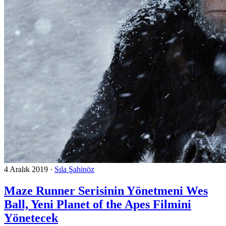
4 Aralık 2019
·
Sıla Şahinöz
Maze Runner Serisinin Yönetmeni Wes
Ball, Yeni Planet of the Apes Filmini
Yönetecek