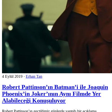
4 Eylül 2019
·
Erhan Tan
Robert Pattinson’ın Batman’i ile Joaquin
Phoenix’in Joker’ının Aynı Filmde Yer
Alabileceği Konuşuluyor
Robert Pattinson’ın geçtiğimiz günlerde yaptığı bir açıklama,