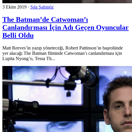
3 Ekim 2019
·
Sıla Şahinöz
The Batman’de Catwoman’ı
Canlandırması İçin Adı Geçen Oyuncular
Belli Oldu
Matt Reeves’in yazıp yöneteceği, Robert Pattinson’ın başrolünde
yer alacağı The Batman filminde Catwoman’ı canlandırması için
Lupita Nyong’o, Tessa Th...