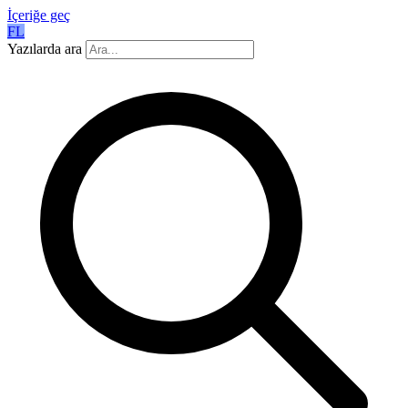
İçeriğe geç
FL
Yazılarda ara