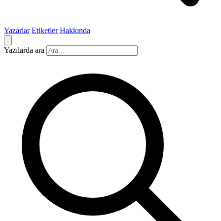
Yazarlar
Etiketler
Hakkında
Yazılarda ara