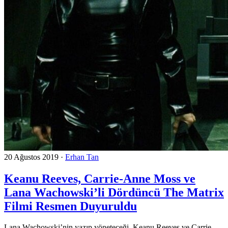
20 Ağustos 2019
·
Erhan Tan
Keanu Reeves, Carrie-Anne Moss ve
Lana Wachowski’li Dördüncü The Matrix
Filmi Resmen Duyuruldu
Lana Wachowski’nin yazıp yöneteceği, Keanu Reeves ve Carrie-