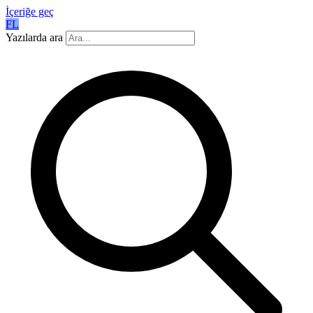
İçeriğe geç
FL
Yazılarda ara