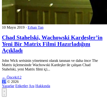
10 Mayıs 2019
·
Erhan Tan
Chad Stahelski, Wachowski Kardeşler’in
Yeni Bir Matrix Filmi Hazırladığını
Açıkladı
John Wick serisinin yönetmeni olarak tanınan ve daha önce The
Matrix üçlemesinde Wachowski Kardeşler ile çalışan Chad
Stahelski, yeni Matrix filmi içi...
←
Önceki
1
2
FL
© 2026
Yazarlar
Etiketler
Ara
Hakkında