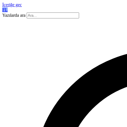
İçeriğe geç
FL
Yazılarda ara