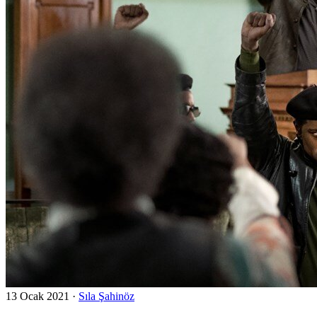
13 Ocak 2021
·
Sıla Şahinöz