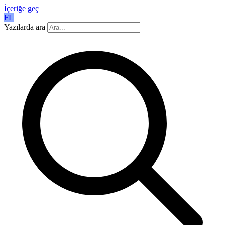
İçeriğe geç
FL
Yazılarda ara