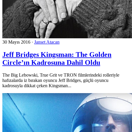
30 Mayıs 2016
·
Janset Atacan
Jeff Bridges Kingsman: The Golden
Circle’ın Kadrosuna Dahil Oldu
The Big Lebowski, True Grit ve TRON filmlerindeki rolleriyle
hafızalarda iz bırakan oyuncu Jeff Bridges, güçlü oyuncu
kadrosuyla dikkat çeken Kingsman...