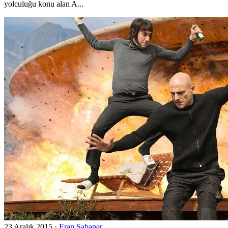
yolculuğu konu alan A...
23 Aralık 2015
·
Eran Sabaner