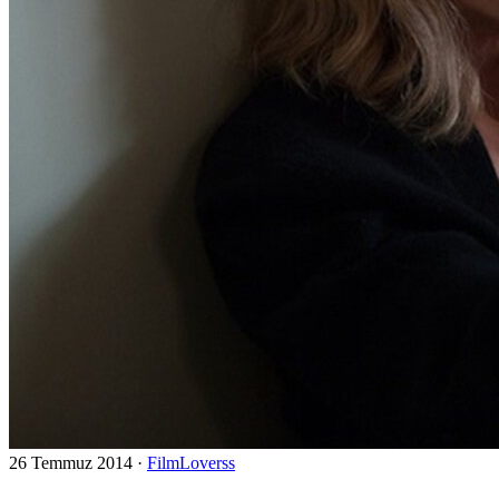
26 Temmuz 2014
·
FilmLoverss