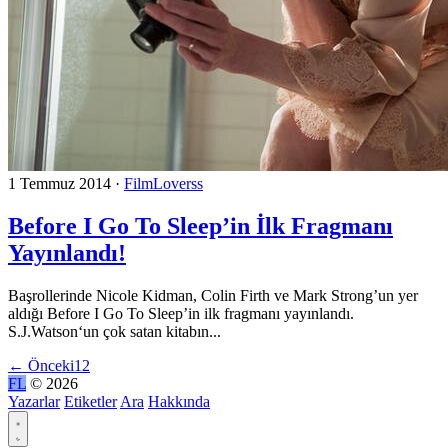
1 Temmuz 2014
·
FilmLoverss
Before I Go To Sleep’in İlk Fragmanı
Yayınlandı!
Başrollerinde Nicole Kidman, Colin Firth ve Mark Strong’un yer
aldığı Before I Go To Sleep’in ilk fragmanı yayınlandı.
S.J.Watson‘un çok satan kitabın...
←
Önceki
1
2
FL
© 2026
Yazarlar
Etiketler
Ara
Hakkında