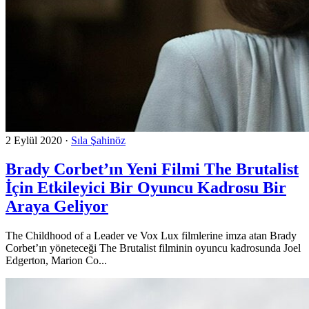
2 Eylül 2020
·
Sıla Şahinöz
Brady Corbet’ın Yeni Filmi The Brutalist
İçin Etkileyici Bir Oyuncu Kadrosu Bir
Araya Geliyor
The Childhood of a Leader ve Vox Lux filmlerine imza atan Brady
Corbet’ın yöneteceği The Brutalist filminin oyuncu kadrosunda Joel
Edgerton, Marion Co...