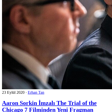
23 Eylül 2020
·
Erhan Tan
Aaron Sorkin İmzalı The Trial of the
Chicago 7 Filminden Yeni Fragman