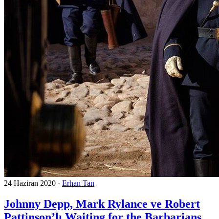
24 Haziran 2020
·
Erhan Tan
Johnny Depp, Mark Rylance ve Robert
Pattinson’lı Waiting for the Barbarians