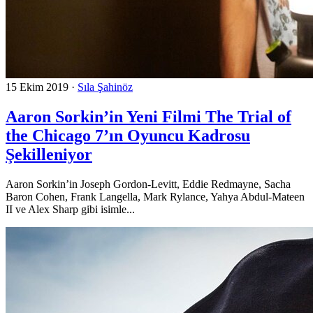
15 Ekim 2019
·
Sıla Şahinöz
Aaron Sorkin’in Yeni Filmi The Trial of
the Chicago 7’ın Oyuncu Kadrosu
Şekilleniyor
Aaron Sorkin’in Joseph Gordon-Levitt, Eddie Redmayne, Sacha
Baron Cohen, Frank Langella, Mark Rylance, Yahya Abdul-Mateen
II ve Alex Sharp gibi isimle...