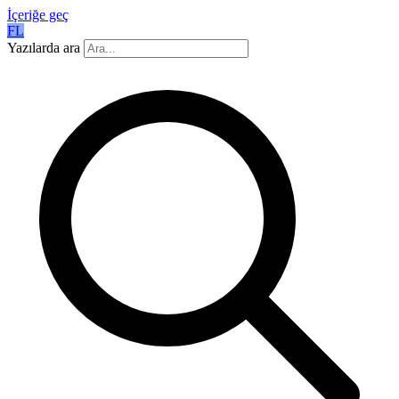
İçeriğe geç
FL
Yazılarda ara