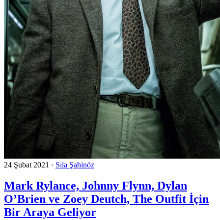
24 Şubat 2021
·
Sıla Şahinöz
Mark Rylance, Johnny Flynn, Dylan
O’Brien ve Zoey Deutch, The Outfit İçin
Bir Araya Geliyor