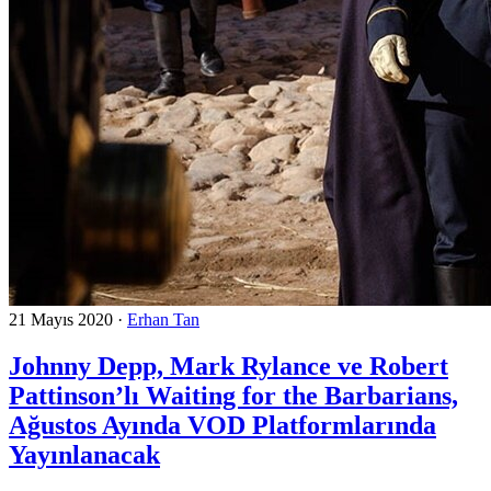
21 Mayıs 2020
·
Erhan Tan
Johnny Depp, Mark Rylance ve Robert
Pattinson’lı Waiting for the Barbarians,
Ağustos Ayında VOD Platformlarında
Yayınlanacak