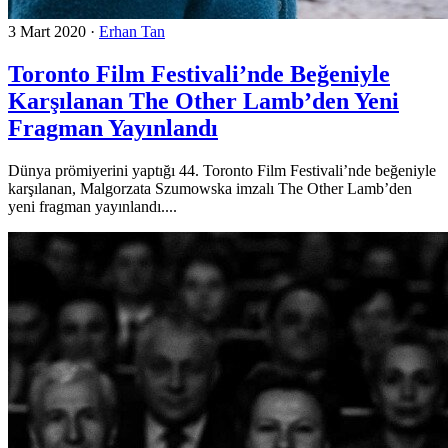
3 Mart 2020
·
Erhan Tan
Toronto Film Festivali’nde Beğeniyle
Karşılanan The Other Lamb’den Yeni
Fragman Yayınlandı
Dünya prömiyerini yaptığı 44. Toronto Film Festivali’nde beğeniyle
karşılanan, Malgorzata Szumowska imzalı The Other Lamb’den
yeni fragman yayınlandı....