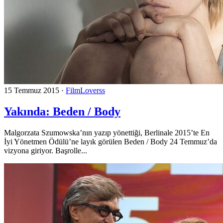
15 Temmuz 2015
·
FilmLoverss
Yakında: Beden / Body
Malgorzata Szumowska’nın yazıp yönettiği, Berlinale 2015’te En
İyi Yönetmen Ödülü’ne layık görülen Beden / Body 24 Temmuz’da
vizyona giriyor. Başrolle...