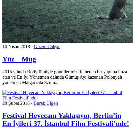
10 Nisan 2018
·
Gizem Çalışır
Yüz – Mug
2015 yılında Body filmiyle gönüllerimizi fetheden bir yapıma imza
atan ve En İyi Yönetmen dalında Gümüş Ayı kazanan Polonyalı
yönetmen Małgorzata Szum...
28 Şubat 2018
·
Burak Ülgen
Festival Heyecanı Yaklaşıyor, Berlin’in
En İyileri 37. İstanbul Film Festivali’nde!