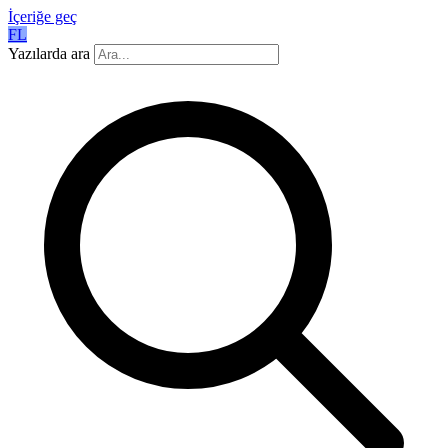
İçeriğe geç
FL
Yazılarda ara