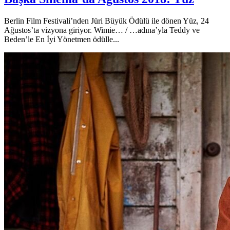
Berlin Film Festivali’nden Jüri Büyük Ödülü ile dönen Yüz, 24
Ağustos’ta vizyona giriyor. Wimie… / …adına’yla Teddy ve
Beden’le En İyi Yönetmen ödülle...