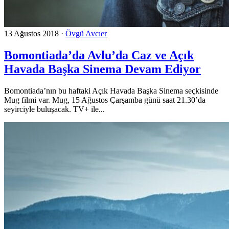
13 Ağustos 2018
·
Övgü Avcıer
Bomontiada’da Avlu’da Caz ve Açık
Havada Başka Sinema Devam Ediyor
Bomontiada’nın bu haftaki Açık Havada Başka Sinema seçkisinde
Mug filmi var. Mug, 15 Ağustos Çarşamba günü saat 21.30’da
seyirciyle buluşacak. TV+ ile...