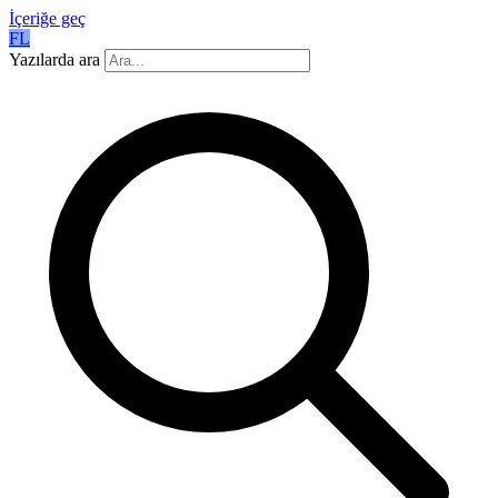
İçeriğe geç
FL
Yazılarda ara