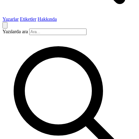
Yazarlar
Etiketler
Hakkında
Yazılarda ara