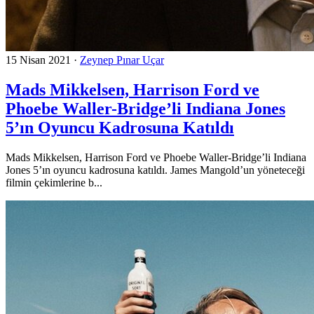
15 Nisan 2021
·
Zeynep Pınar Uçar
Mads Mikkelsen, Harrison Ford ve
Phoebe Waller-Bridge’li Indiana Jones
5’ın Oyuncu Kadrosuna Katıldı
Mads Mikkelsen, Harrison Ford ve Phoebe Waller-Bridge’li Indiana
Jones 5’ın oyuncu kadrosuna katıldı. James Mangold’un yöneteceği
filmin çekimlerine b...