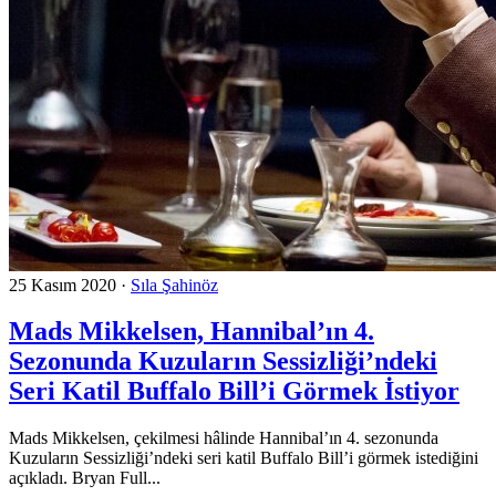
25 Kasım 2020
·
Sıla Şahinöz
Mads Mikkelsen, Hannibal’ın 4.
Sezonunda Kuzuların Sessizliği’ndeki
Seri Katil Buffalo Bill’i Görmek İstiyor
Mads Mikkelsen, çekilmesi hâlinde Hannibal’ın 4. sezonunda
Kuzuların Sessizliği’ndeki seri katil Buffalo Bill’i görmek istediğini
açıkladı. Bryan Full...