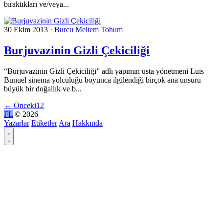
bıraktıkları ve/veya...
30 Ekim 2013
·
Burcu Meltem Tohum
Burjuvazinin Gizli Çekiciliği
“Burjuvazinin Gizli Çekiciliği” adlı yapımın usta yönetmeni Luis
Bunuel sinema yolculuğu boyunca ilgilendiği birçok ana unsuru
büyük bir doğallık ve b...
←
Önceki
1
2
FL
© 2026
Yazarlar
Etiketler
Ara
Hakkında