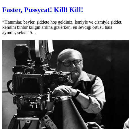
Faster, Pussycat! Kill! Kill!
“Hanımlar, beyler, şiddete hoş geldiniz. İsmiyle ve cismiyle şiddet,
kendini binbir kılığın ardına gizlerken, en sevdiği örtüsü hala
aynıdır; seks!” S...