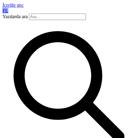
İçeriğe geç
FL
Yazılarda ara