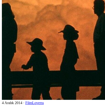
4 Aralık 2014
·
FilmLoverss