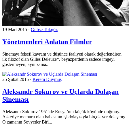
19 Mart 2015
·
Gubse Tokgöz
Yönetmenleri Anlatan Filmler
Sinemayı felsefi kavram ve düşünce faaliyeti olarak değerlendiren
ilk filozof olan Gilles Deleuze*, beyazperdenin sadece imgeyi
göstermeyen, aynı zama...
25 Şubat 2015
·
Kerem Duymuş
Aleksandr Sokurov ve Uçlarda Dolaşan
Sineması
Aleksandr Sokurov 1951’de Rusya’nın küçük köyünde doğmuş.
Askeriye memuru olan babasının işi dolayısıyla birçok yer dolaşmış.
O zamanın Sovyetler Birl...