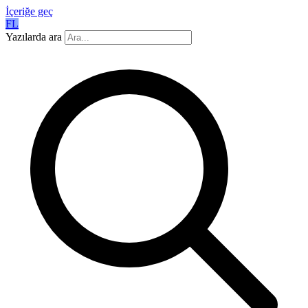
İçeriğe geç
FL
Yazılarda ara