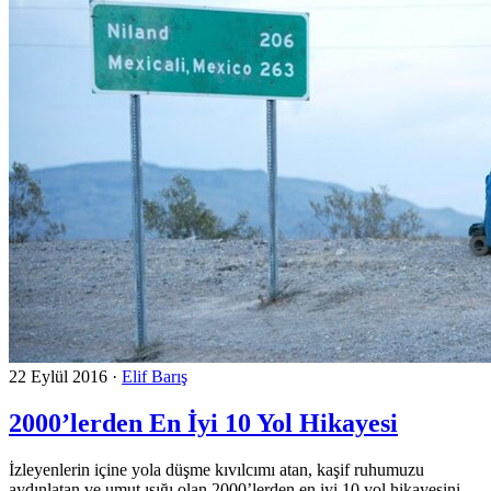
22 Eylül 2016
·
Elif Barış
2000’lerden En İyi 10 Yol Hikayesi
İzleyenlerin içine yola düşme kıvılcımı atan, kaşif ruhumuzu
aydınlatan ve umut ışığı olan 2000’lerden en iyi 10 yol hikayesini