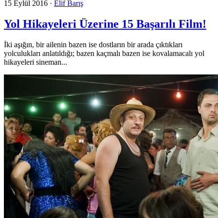
15 Eylül 2016
·
Elif Barış
Yol Hikayeleri Üzerine 15 Başarılı Film!
İki aşığın, bir ailenin bazen ise dostların bir arada çıktıkları
yolculukları anlatıldığı; bazen kaçmalı bazen ise kovalamacalı yol
hikayeleri sineman...