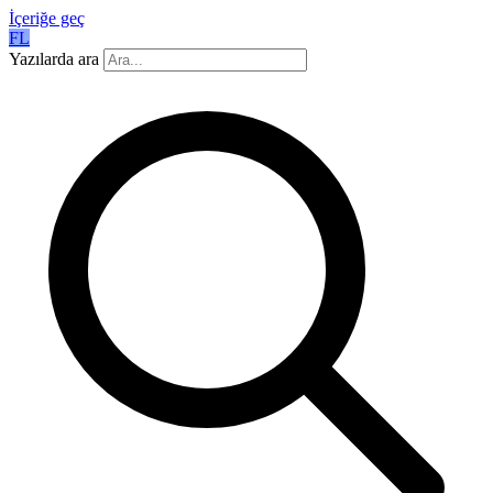
İçeriğe geç
FL
Yazılarda ara