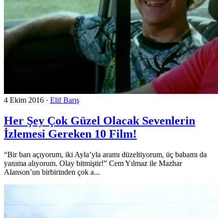
4 Ekim 2016
·
Elif Barış
Her Şey Çok Güzel Olacak Sevenlerin
İzlemesi Gereken 10 Film!
“Bir barı açıyorum, iki Ayla’yla aramı düzeltiyorum, üç babamı da
yanıma alıyorum. Olay bitmiştir!” Cem Yılmaz ile Mazhar
Alanson’un birbirinden çok a...