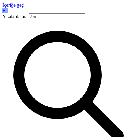
İçeriğe geç
FL
Yazılarda ara