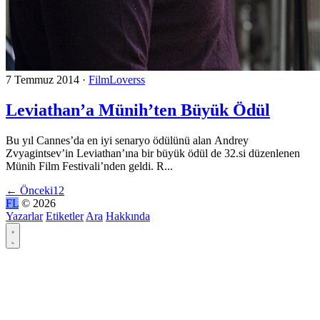
7 Temmuz 2014
·
FilmLoverss
Leviathan’a Münih’ten Büyük Ödül
Bu yıl Cannes’da en iyi senaryo ödülünü alan Andrey
Zvyagintsev’in Leviathan’ına bir büyük ödül de 32.si düzenlenen
Münih Film Festivali’nden geldi. R...
←
Önceki
1
2
FL
© 2026
Yazarlar
Etiketler
Ara
Hakkında