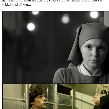
damgasını vuranlar ise Kış Uykusu ve Sivas filmleri oldu. Bu yıl
sekizincisi düzen...