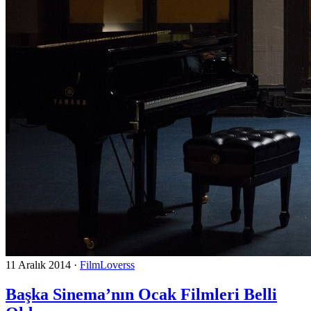
11 Aralık 2014
·
FilmLoverss
Başka Sinema’nın Ocak Filmleri Belli