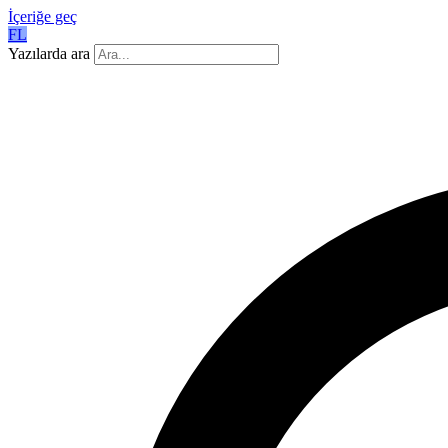
İçeriğe geç
FL
Yazılarda ara