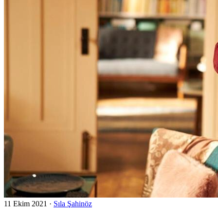
11 Ekim 2021
·
Sıla Şahinöz